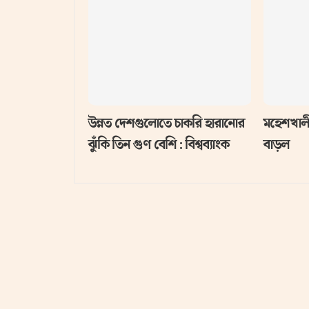
উন্নত দেশগুলোতে চাকরি হারানোর
মহেশখালী
ঝুঁকি তিন গুণ বেশি : বিশ্বব্যাংক
বাড়ল