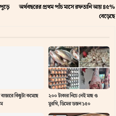
পুড়ে
অর্থবছরের প্রথম পাঁচ মাসে রফতানি আয় ৪৫%
বেড়েছে
 বাজারে কিছুটা কমেছে
২০০ টাকার নিচে নেই মাছ ও
াম
মুরগি, ডিমের ডজন ১৫০