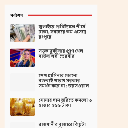
সর্বশেষ
জুলাইয়ে রেমিট্যান্সে শীর্ষে
ঢাকা, সবচেয়ে কম এসেছে
রংপুরে
সড়ক দুর্ঘটনায় প্রাণ গেল
বাউলশিল্পী ভৈরবীর
‌শেখ হাসিনার কোনো
বক্তব্যই ভারত সরকার
সমর্থন করে না : জয়সওয়াল
সোনার দাম ভরিতে কমলো ৩
হাজার ২৬৬ টাকা
রাজধানীর বাজারে কিছুটা