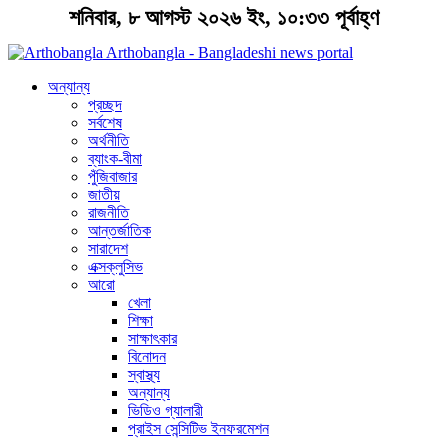
শনিবার, ৮ আগস্ট ২০২৬ ইং, ১০:৩৩ পূর্বাহ্ণ
Arthobangla - Bangladeshi news portal
অন্যান্য
প্রচ্ছদ
সর্বশেষ
অর্থনীতি
ব্যাংক-বীমা
পুঁজিবাজার
জাতীয়
রাজনীতি
আন্তর্জাতিক
সারাদেশ
এক্সক্লুসিভ
আরো
খেলা
শিক্ষা
সাক্ষাৎকার
বিনোদন
স্বাস্থ্য
অন্যান্য
ভিডিও গ্যালারী
প্রাইস সেন্সিটিভ ইনফরমেশন