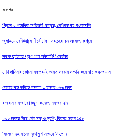
সর্বশেষ
গ্রিসে ২ শতাধিক অভিবাসী উদ্ধার, বেশিরভাগই বাংলাদেশি
জুলাইয়ে রেমিট্যান্সে শীর্ষে ঢাকা, সবচেয়ে কম এসেছে রংপুরে
সড়ক দুর্ঘটনায় প্রাণ গেল বাউলশিল্পী ভৈরবীর
‌শেখ হাসিনার কোনো বক্তব্যই ভারত সরকার সমর্থন করে না : জয়সওয়াল
সোনার দাম ভরিতে কমলো ৩ হাজার ২৬৬ টাকা
রাজধানীর বাজারে কিছুটা কমেছে সবজির দাম
২০০ টাকার নিচে নেই মাছ ও মুরগি, ডিমের ডজন ১৫০
সিলেটে দুই বাসের মুখোমুখি সংঘর্ষে নিহত ৭