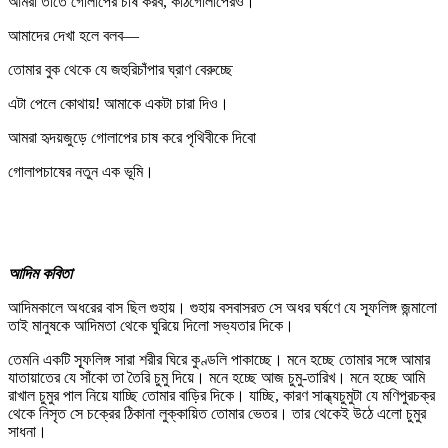
আমরা তাতে গোলাপের চাষ করব, কাঠগোলাপেরও।
আমাদের দেখা হলে বলব—
তোমার বুক থেকে যে জহুরিচাঁপার ঘ্রাণ বেরুচ্ছে
এটা পেলে কোথায়! আমাকে একটা চারা দিও।
আমরা হৃদয়জুড়ে গোলাপের চাষ করে পৃথিবীকে দিবো
গোলাপচাষের নতুন এক ভূমি।
আদিম কবিতা
আদিমকালে অধরের বাস ছিল গুহায়। গুহায় বসবাসরত সে অধর ঘর্ষণে যে স্ফূলিঙ্গ জন্মালো
তাই মানুষকে আদিমতা থেকে ঘুরিয়ে দিলো সভ্যতার দিকে।
তেমনি একটি স্ফূলিঙ্গ সারা শরীর ঘিরে কুণ্ডলি পাকাচ্ছে। মনে হচ্ছে তোমার সঙ্গে আমার
যাতায়াতের যে সাঁকো তা তৈরি চুমু দিয়ে। মনে হচ্ছে আজ চুমু-তারিখ। মনে হচ্ছে আমি
রাখাল চুমুর পাল নিয়ে যাচ্ছি তোমার বাড়ির দিকে। যাচ্ছি, কারণ সান্ধ্যচুমুটা যে মণিপুরচক্র
থেকে নিসৃত সে চক্রের ঠিকানা লুক্কায়িত তোমার ভেতর। তার থেকেই উঠে এলো চুমুর
সাধনা।