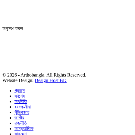
(4th Floor) Room No 404, Kamlapur Dhaka-1217
News section and advertisements:
+88 01712 341894
arthobangla@gmail.com
অনুসরণ করুন
© 2026 - Arthobangla. All Rights Reserved.
Website Design:
Design Host BD
প্রচ্ছদ
সর্বশেষ
অর্থনীতি
ব্যাংক-বীমা
পুঁজিবাজার
জাতীয়
রাজনীতি
আন্তর্জাতিক
সারাদেশ