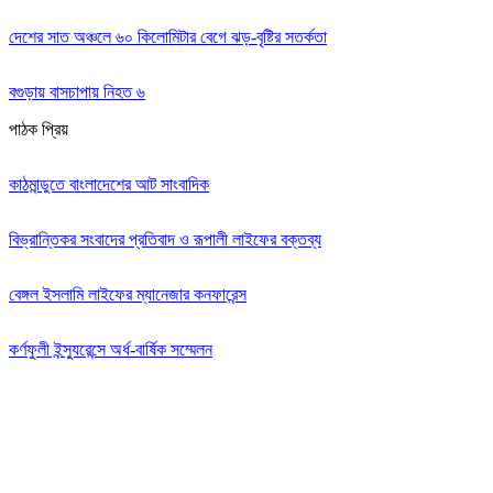
দেশের সাত অঞ্চলে ৬০ কিলোমিটার বেগে ঝড়-বৃষ্টির সতর্কতা
বগুড়ায় বাসচাপায় নিহত ৬
পাঠক প্রিয়
কাঠমান্ডুতে বাংলাদেশের আট সাংবাদিক
বিভ্রান্তিকর সংবাদের প্রতিবাদ ও রূপালী লাইফের বক্তব্য
বেঙ্গল ইসলামি লাইফের ম্যানেজার কনফারেন্স
কর্ণফুলী ইন্স্যুরেন্সে অর্ধ-বার্ষিক সম্মেলন
Editor: Zinan Mahmud
Message and Commercial Office:
64-68 Eastern Kamlapur Commercial complex