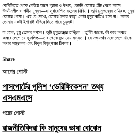
বোধিচিত্ত থেকে বেরিয়ে আসে প্রজ্ঞা ও উপায়, তেমনি তোমার ঠোঁট থেকে আসে
উড্ডীনশীল ও গহীন চুম্বন—যা সুরারোপিত রহস্যে নিবিড়। তুমি চুমুতন্ত্রের তান্ত্রিক, চুমুরা
তোমার পোষা। এই যে দেখো, তোমার ইশারা ছাড়া একটা চুমুচাপাতিও চলে না। আবার
তোমার একটা ইশারাই বাঁধিয়ে দিতে পারে চুমুজট।
যা হোক, চুমু তোমার দখলে। তুমি চুমুতন্ত্রের তান্ত্রিক। তুমিই জানো, কী করে অধরে
অধরে লেগে যে স্ফূলিঙ্গ—তার থেকে জন্ম নেয় সভ্যতা। যে সভ্যতার সঙ্গে লেগে থাকে
অপার সম্ভাবনা এবং বিপুল বিশৃঙ্খলার ঠিকানা।
Share
আগের পোস্ট
পাসপোর্টের পুলিশ ‘ভেরিফিকেশন’ তথ্য
এসএমএসে
পরের পোস্ট
রাজনীতিবিদরা কি মানুষের ভাষা বোঝেন