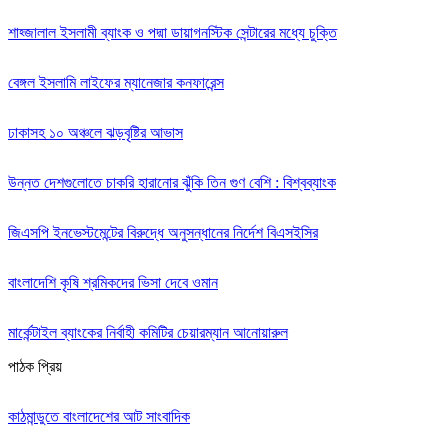
শাহ্জালাল ইসলামী ব্যাংক ও পদ্মা ডায়াগনস্টিক সেন্টারের মধ্যে চুক্তি
বেঙ্গল ইসলামি লাইফের ম্যানেজার কনফারেন্স
ঢাকাসহ ১০ অঞ্চলে ঝড়বৃষ্টির আভাস
উন্নত দেশগুলোতে চাকরি হারানোর ঝুঁকি তিন গুণ বেশি : বিশ্বব্যাংক
জিএসপি ইনভেস্টমেন্টের বিরুদ্ধে অনুসন্ধানের নির্দেশ বিএসইসির
বাংলাদেশি কৃষি শ্রমিকদের ভিসা দেবে ওমান
মার্কেন্টাইল ব্যাংকের নির্বাহী কমিটির চেয়ারম্যান আনোয়ারুল
পাঠক প্রিয়
কাঠমান্ডুতে বাংলাদেশের আট সাংবাদিক