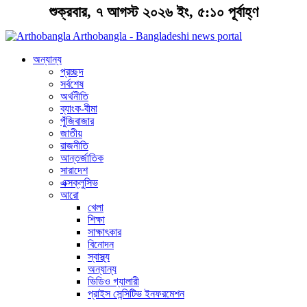
শুক্রবার, ৭ আগস্ট ২০২৬ ইং, ৫:১০ পূর্বাহ্ণ
Arthobangla - Bangladeshi news portal
অন্যান্য
প্রচ্ছদ
সর্বশেষ
অর্থনীতি
ব্যাংক-বীমা
পুঁজিবাজার
জাতীয়
রাজনীতি
আন্তর্জাতিক
সারাদেশ
এক্সক্লুসিভ
আরো
খেলা
শিক্ষা
সাক্ষাৎকার
বিনোদন
স্বাস্থ্য
অন্যান্য
ভিডিও গ্যালারী
প্রাইস সেন্সিটিভ ইনফরমেশন