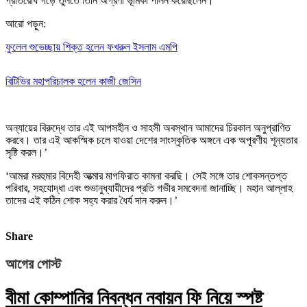
প্রতিরোধ গড়ে তুলতে তিনি অগ্রণী ভূমিকা পালন করেছিলেন।
আরো পড়ুন:
ফুলেল শুভেচ্ছায় শিক্ত হলেন ফখরুল ইসলাম এমপি
বিটিভির মহাপরিচালক হলেন কাজী জেসিন
অন্যায়ের বিরুদ্ধে তার এই আপসহীন ও সাহসী অবস্থান আমাদের চিরকাল অনুপ্রাণিত
করবে। তার এই আকস্মিক চলে যাওয়া দেশের সাংস্কৃতিক অঙ্গনে এক অপূরণীয় শূন্যতার
সৃষ্টি করল।’
‘আমরা মরহুমার বিদেহী আত্মার মাগফিরাত কামনা করছি। সেই সঙ্গে তার শোকসন্তপ্ত
পরিবার, সহযোদ্ধা এবং শুভানুধ্যায়ীদের প্রতি গভীর সমবেদনা জানাচ্ছি। মহান আল্লাহ
তাদের এই কঠিন শোক সহ্য করার ধৈর্য দান করুন।’
Share
আগের পোস্ট
বীমা কোম্পানির নিবন্ধন নবায়ন ফি নিয়ে স্পষ্ট