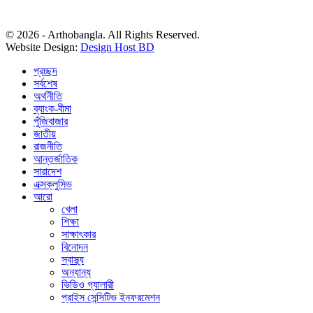
© 2026 - Arthobangla. All Rights Reserved.
Website Design:
Design Host BD
প্রচ্ছদ
সর্বশেষ
অর্থনীতি
ব্যাংক-বীমা
পুঁজিবাজার
জাতীয়
রাজনীতি
আন্তর্জাতিক
সারাদেশ
এক্সক্লুসিভ
আরো
খেলা
শিক্ষা
সাক্ষাৎকার
বিনোদন
স্বাস্থ্য
অন্যান্য
ভিডিও গ্যালারী
প্রাইস সেন্সিটিভ ইনফরমেশন