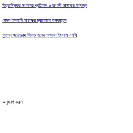
বিভ্রান্তিকর সংবাদের প্রতিবাদ ও রূপালী লাইফের বক্তব্য
বেঙ্গল ইসলামি লাইফের ম্যানেজার কনফারেন্স
ফুলেল শুভেচ্ছায় শিক্ত হলেন ফখরুল ইসলাম এমপি
Editor: Zinan Mahmud
Message and Commercial Office:
64-68 Eastern Kamlapur Commercial complex
(4th Floor) Room No 404, Kamlapur Dhaka-1217
News section and advertisements:
+88 01712 341894
arthobangla@gmail.com
অনুসরণ করুন