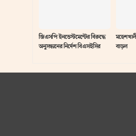
জিএসপি ইনভেস্টমেন্টের বিরুদ্ধে
মহেশখালী
অনুসন্ধানের নির্দেশ বিএসইসির
বাড়ল