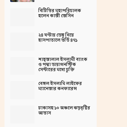
বিটিভির মহাপরিচালক
হলেন কাজী জেসিন
২৪ ঘণ্টায় ডেঙ্গু নিয়ে
হাসপাতালে ভর্তি ৪৭১
শাহ্জালাল ইসলামী ব্যাংক
ও পদ্মা ডায়াগনস্টিক
সেন্টারের মধ্যে চুক্তি
বেঙ্গল ইসলামি লাইফের
ম্যানেজার কনফারেন্স
ঢাকাসহ ১০ অঞ্চলে ঝড়বৃষ্টির
আভাস