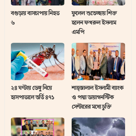
বগুড়ায় বাসচাপায় নিহত
ফুলেল শুভেচ্ছায় শিক্ত
৬
হলেন ফখরুল ইসলাম
এমপি
২৪ ঘণ্টায় ডেঙ্গু নিয়ে
শাহ্জালাল ইসলামী ব্যাংক
হাসপাতালে ভর্তি ৪৭১
ও পদ্মা ডায়াগনস্টিক
সেন্টারের মধ্যে চুক্তি