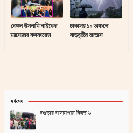
বেঙ্গল ইসলামি লাইফের
ঢাকাসহ ১০ অঞ্চলে
ম্যানেজার কনফারেন্স
ঝড়বৃষ্টির আভাস
সর্বশেষ
বগুড়ায় বাসচাপায় নিহত ৬