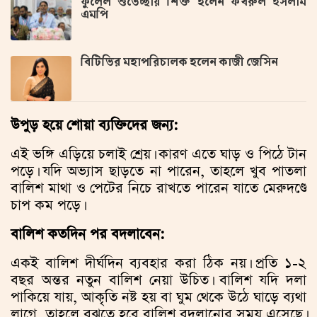
ফুলেল শুভেচ্ছায় শিক্ত হলেন ফখরুল ইসলাম
এমপি
বিটিভির মহাপরিচালক হলেন কাজী জেসিন
উপুড় হয়ে শোয়া ব্যক্তিদের জন্য:
এই ভঙ্গি এড়িয়ে চলাই শ্রেয়। কারণ এতে ঘাড় ও পিঠে টান
পড়ে। যদি অভ্যাস ছাড়তে না পারেন, তাহলে খুব পাতলা
বালিশ মাথা ও পেটের নিচে রাখতে পারেন যাতে মেরুদণ্ডে
চাপ কম পড়ে।
বালিশ কতদিন পর বদলাবেন:
একই বালিশ দীর্ঘদিন ব্যবহার করা ঠিক নয়। প্রতি ১-২
বছর অন্তর নতুন বালিশ নেয়া উচিত। বালিশ যদি দলা
পাকিয়ে যায়, আকৃতি নষ্ট হয় বা ঘুম থেকে উঠে ঘাড়ে ব্যথা
লাগে, তাহলে বুঝতে হবে বালিশ বদলানোর সময় এসেছে।