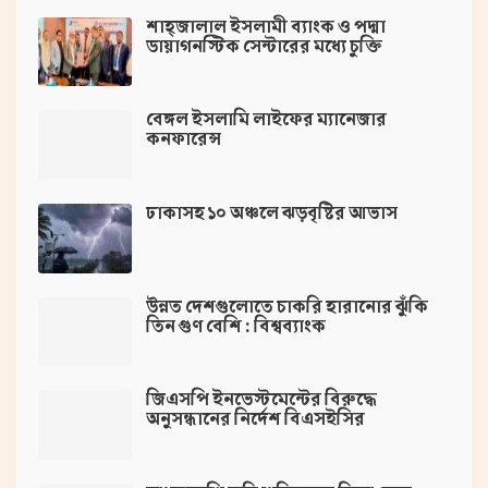
শাহ্জালাল ইসলামী ব্যাংক ও পদ্মা
ডায়াগনস্টিক সেন্টারের মধ্যে চুক্তি
বেঙ্গল ইসলামি লাইফের ম্যানেজার
কনফারেন্স
ঢাকাসহ ১০ অঞ্চলে ঝড়বৃষ্টির আভাস
উন্নত দেশগুলোতে চাকরি হারানোর ঝুঁকি
তিন গুণ বেশি : বিশ্বব্যাংক
জিএসপি ইনভেস্টমেন্টের বিরুদ্ধে
অনুসন্ধানের নির্দেশ বিএসইসির