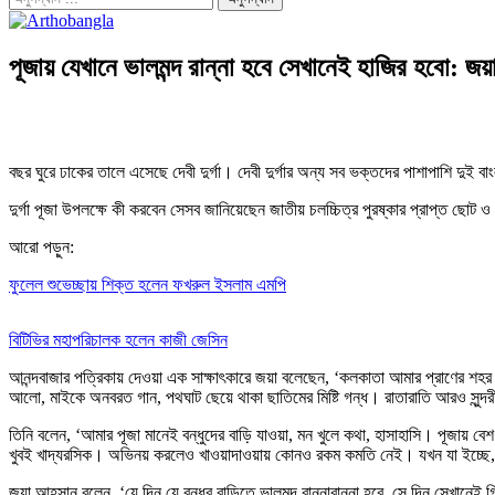
পূজায় যেখানে ভালমন্দ রান্না হবে সেখানেই হাজির হবো: জয়
বছর ঘুরে ঢাকের তালে এসেছে দেবী দুর্গা। দেবী দুর্গার অন্য সব ভক্তদের পাশাপাশি দু
দুর্গা পূজা উপলক্ষে কী করবেন সেসব জানিয়েছেন জাতীয় চলচ্চিত্র পুরষ্কার প্রাপ্ত ছোট 
আরো পড়ুন:
ফুলেল শুভেচ্ছায় শিক্ত হলেন ফখরুল ইসলাম এমপি
বিটিভির মহাপরিচালক হলেন কাজী জেসিন
আনন্দবাজার পত্রিকায় দেওয়া এক সাক্ষাৎকারে জয়া বলেছেন, ‘কলকাতা আমার প্রাণের 
আলো, মাইকে অনবরত গান, পথঘাট ছেয়ে থাকা ছাতিমের মিষ্টি গন্ধ। রাতারাতি আরও সু
তিনি বলেন, ‘আমার পূজা মানেই বন্ধুদের বাড়ি যাওয়া, মন খুলে কথা, হাসাহাসি। পূজায় 
খুবই খাদ্যরসিক। অভিনয় করলেও খাওয়াদাওয়ায় কোনও রকম কমতি নেই। যখন যা ইচ্ছে, ত
জয়া আহসান বলেন, ‘যে দিন যে বন্ধুর বাড়িতে ভালমন্দ রান্নাবান্না হবে, সে দিন সেখান