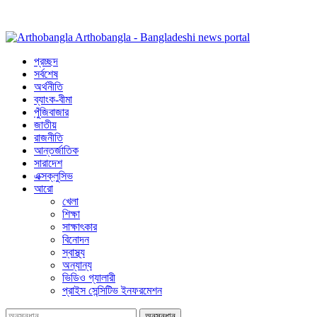
Arthobangla - Bangladeshi news portal
প্রচ্ছদ
সর্বশেষ
অর্থনীতি
ব্যাংক-বীমা
পুঁজিবাজার
জাতীয়
রাজনীতি
আন্তর্জাতিক
সারাদেশ
এক্সক্লুসিভ
আরো
খেলা
শিক্ষা
সাক্ষাৎকার
বিনোদন
স্বাস্থ্য
অন্যান্য
ভিডিও গ্যালারী
প্রাইস সেন্সিটিভ ইনফরমেশন