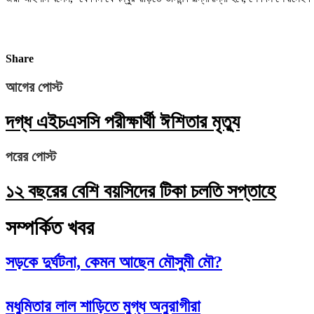
Share
আগের পোস্ট
দগ্ধ এইচএসসি পরীক্ষার্থী ঈশিতার মৃত্যু
পরের পোস্ট
১২ বছরের বেশি বয়সিদের টিকা চলতি সপ্তাহে
সম্পর্কিত খবর
সড়কে দুর্ঘটনা, কেমন আছেন মৌসুমী মৌ?
মধুমিতার লাল শাড়িতে মুগ্ধ অনুরাগীরা