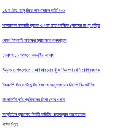
২৪ ঘণ্টায় ডেঙ্গু নিয়ে হাসপাতালে ভর্তি ৪৭১
শাহ্জালাল ইসলামী ব্যাংক ও পদ্মা ডায়াগনস্টিক সেন্টারের মধ্যে চুক্তি
বেঙ্গল ইসলামি লাইফের ম্যানেজার কনফারেন্স
ঢাকাসহ ১০ অঞ্চলে ঝড়বৃষ্টির আভাস
উন্নত দেশগুলোতে চাকরি হারানোর ঝুঁকি তিন গুণ বেশি : বিশ্বব্যাংক
জিএসপি ইনভেস্টমেন্টের বিরুদ্ধে অনুসন্ধানের নির্দেশ বিএসইসির
বাংলাদেশি কৃষি শ্রমিকদের ভিসা দেবে ওমান
মার্কেন্টাইল ব্যাংকের নির্বাহী কমিটির চেয়ারম্যান আনোয়ারুল
পাঠক প্রিয়