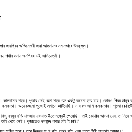
া
ই বাংলার জনপ্রিয় অভিনেত্রী জয়া আহসানও সমানভাবে উৎফুল্ল।
ও বড় পর্দার সমান জনপ্রিয় এই অভিনেত্রী।
শহর। ভালবাসার শহর। পূজায় সেই চেনা শহর যেন একটু অচেনা হয়ে যায়। কোনও প্রিয় মান
ন্দরী কলকাতা। অনেকগুলো পুজোই এখানে কাটিয়েছি। এ বারও আমি কলকাতায়। পূজোর চারট
বেশ কিছু বন্ধুর বাড়ি যাওয়ার দাওয়াত ইতোমধ্যেই পেয়েছি। তাই কোথায় আড্ডা দেব, তা নিয়
াই খেয়ে নেই। পূজাতেও ভালমন্দ খাবার চাই-ই চাই!’
েই গিয়ে হাজির হবো। তবে দিনভর যা-ই খাই, যতই খাই, শেষ পাতে মিষ্টি লাগবেই আমার।’