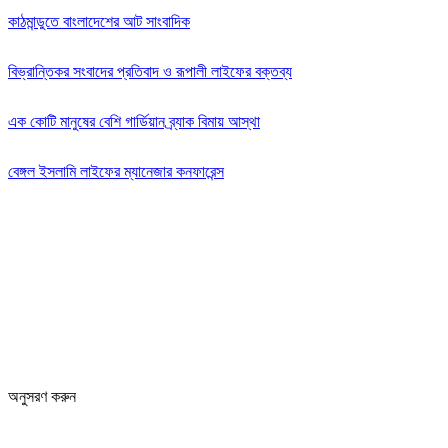
কাঠমান্ডুতে বাংলাদেশের আট সাংবাদিক
বিভ্রান্তিকর সংবাদের প্রতিবাদ ও রূপালী লাইফের বক্তব্য
এক কোটি মানুষের বেশি গার্ডিয়ান ব্র্যাক বিমায় আস্থা
বেঙ্গল ইসলামি লাইফের ম্যানেজার কনফারেন্স
অনুসরণ করুন