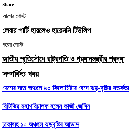
Share
আগের পোস্ট
লেবার পার্টি হারলেও হারেননি টিউলিপ
পরের পোস্ট
জাতীয় স্মৃতিসৌধে রাষ্ট্রপতি ও প্রধানমন্ত্রীর শ্রদ্ধা
সম্পর্কিত খবর
দেশের সাত অঞ্চলে ৬০ কিলোমিটার বেগে ঝড়-বৃষ্টির সতর্কতা
বিটিভির মহাপরিচালক হলেন কাজী জেসিন
ঢাকাসহ ১০ অঞ্চলে ঝড়বৃষ্টির আভাস