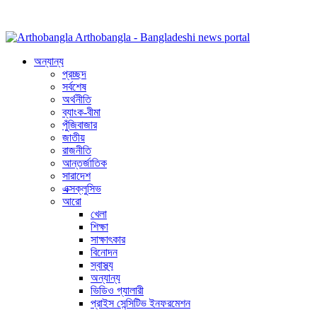
Arthobangla - Bangladeshi news portal
অন্যান্য
প্রচ্ছদ
সর্বশেষ
অর্থনীতি
ব্যাংক-বীমা
পুঁজিবাজার
জাতীয়
রাজনীতি
আন্তর্জাতিক
সারাদেশ
এক্সক্লুসিভ
আরো
খেলা
শিক্ষা
সাক্ষাৎকার
বিনোদন
স্বাস্থ্য
অন্যান্য
ভিডিও গ্যালারী
প্রাইস সেন্সিটিভ ইনফরমেশন