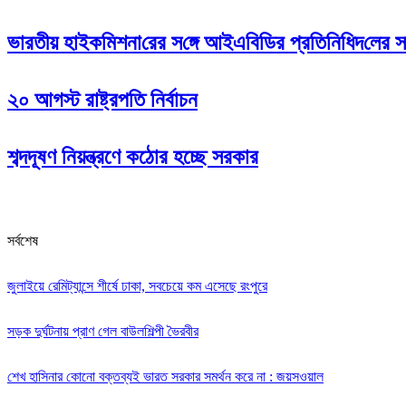
ভারতীয় হাইক‌মিশনা‌রের স‌ঙ্গে আইএবিডির প্রতি‌নি‌ধিদ‌লের সা
২০ আগস্ট রাষ্ট্রপতি নির্বাচন
শব্দদূষণ নিয়ন্ত্রণে কঠোর হচ্ছে সরকার
সর্বশেষ
জুলাইয়ে রেমিট্যান্সে শীর্ষে ঢাকা, সবচেয়ে কম এসেছে রংপুরে
সড়ক দুর্ঘটনায় প্রাণ গেল বাউলশিল্পী ভৈরবীর
‌শেখ হাসিনার কোনো বক্তব্যই ভারত সরকার সমর্থন করে না : জয়সওয়াল