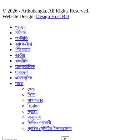
© 2026 - Arthobangla. All Rights Reserved.
Website Design:
Design Host BD
প্রচ্ছদ
সর্বশেষ
অর্থনীতি
ব্যাংক-বীমা
পুঁজিবাজার
জাতীয়
রাজনীতি
আন্তর্জাতিক
সারাদেশ
এক্সক্লুসিভ
আরো
খেলা
শিক্ষা
সাক্ষাৎকার
বিনোদন
স্বাস্থ্য
অন্যান্য
ভিডিও গ্যালারী
প্রাইস সেন্সিটিভ ইনফরমেশন