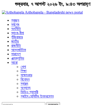
শুক্রবার, ৭ আগস্ট ২০২৬ ইং, ৯:৪৩ অপরাহ্ণ
Arthobangla - Bangladeshi news portal
প্রচ্ছদ
সর্বশেষ
অর্থনীতি
ব্যাংক-বীমা
পুঁজিবাজার
জাতীয়
রাজনীতি
আন্তর্জাতিক
সারাদেশ
এক্সক্লুসিভ
আরো
খেলা
শিক্ষা
সাক্ষাৎকার
বিনোদন
স্বাস্থ্য
অন্যান্য
ভিডিও গ্যালারী
প্রাইস সেন্সিটিভ ইনফরমেশন