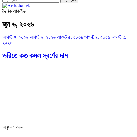
দৈনিক আর্কাইভ
জুন ৬, ২০২৬
আগস্ট ৭, ২০২৬
আগস্ট ৬, ২০২৬
আগস্ট ৫, ২০২৬
আগস্ট ৪, ২০২৬
আগস্ট ৩,
২০২৬
ভরিতে কত কমল স্বর্ণের দাম
Editor: Zinan Mahmud
Message and Commercial Office:
64-68 Eastern Kamlapur Commercial complex
(4th Floor) Room No 404, Kamlapur Dhaka-1217
News section and advertisements:
+88 01712 341894
arthobangla@gmail.com
অনুসরণ করুন