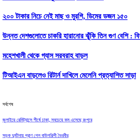
২০০ টাকার নিচে নেই মাছ ও মুরগি, ডিমের ডজন ১৫০
উন্নত দেশগুলোতে চাকরি হারানোর ঝুঁকি তিন গুণ বেশি : বিশ
মহেশখালী থেকে গ্যাস সরবরাহ বাড়ল
টিআইএন বাড়লেও রিটার্ন দাখিলে মেলেনি প্রত্যাশিত সাড়া
সর্বশেষ
জুলাইয়ে রেমিট্যান্সে শীর্ষে ঢাকা, সবচেয়ে কম এসেছে রংপুরে
সড়ক দুর্ঘটনায় প্রাণ গেল বাউলশিল্পী ভৈরবীর