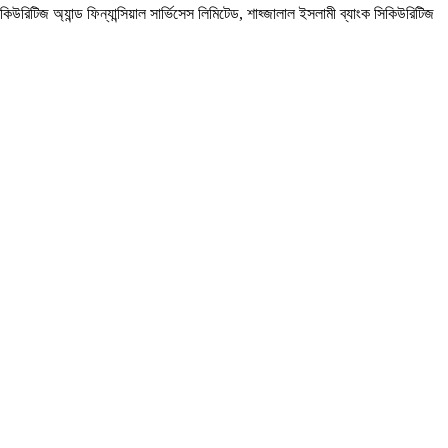
িটিজ অ্যান্ড ফিন্যান্সিয়াল সার্ভিসেস লিমিটেড, শাহ্জালাল ইসলামী ব্যাংক সিকিউরিটিজ