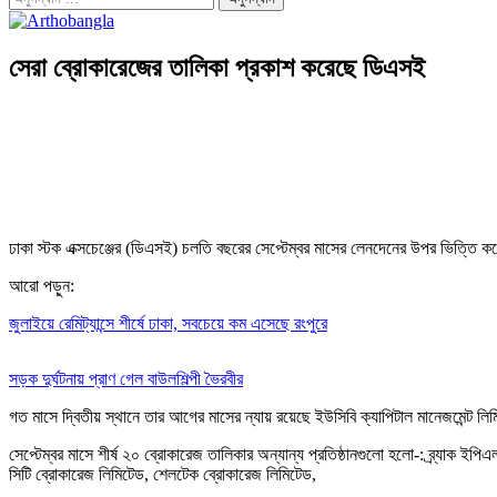
সেরা ব্রোকারেজের তালিকা প্রকাশ করেছে ডিএসই
ঢাকা স্টক এক্সচেঞ্জের (ডিএসই) চলতি বছরের সেপ্টেম্বর মাসের লেনদেনের উপর ভিত্তি 
আরো পড়ুন:
জুলাইয়ে রেমিট্যান্সে শীর্ষে ঢাকা, সবচেয়ে কম এসেছে রংপুরে
সড়ক দুর্ঘটনায় প্রাণ গেল বাউলশিল্পী ভৈরবীর
গত মাসে দ্বিতীয় স্থানে তার আগের মাসের ন্যায় রয়েছে ইউসিবি ক্যাপিটাল মানেজমেন্
সেপ্টেম্বর মাসে শীর্ষ ২০ ব্রোকারেজ তালিকার অন্যান্য প্রতিষ্ঠানগুলো হলো-: ব্র্যাক ই
সিটি ব্রোকারেজ লিমিটেড, শেলটেক ব্রোকারেজ লিমিটেড,