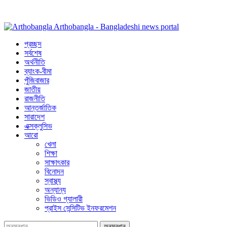
Arthobangla - Bangladeshi news portal
প্রচ্ছদ
সর্বশেষ
অর্থনীতি
ব্যাংক-বীমা
পুঁজিবাজার
জাতীয়
রাজনীতি
আন্তর্জাতিক
সারাদেশ
এক্সক্লুসিভ
আরো
খেলা
শিক্ষা
সাক্ষাৎকার
বিনোদন
স্বাস্থ্য
অন্যান্য
ভিডিও গ্যালারী
প্রাইস সেন্সিটিভ ইনফরমেশন