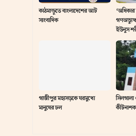
কাঠমান্ডুতে বাংলাদেশের আট
‘অধিকার 
সাংবাদিক
গণঅভ্যুত্
ইউনুস শ
গাজীপুর মহাসড়কে ঘরমুখো
সিলগালা 
মানুষের ঢল
কীটনাশক