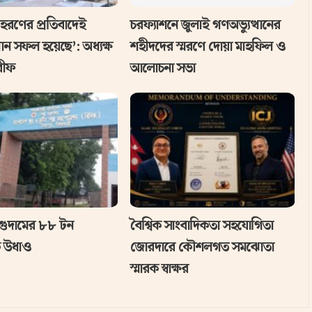
হরণের প্রতিবাদেই
চরফ্যাশনে জুলাই গণঅভ্যুত্থানের
থান সফল হয়েছে’: অধ্যক্ষ
শহীদদের স্মরণে দোয়া মাহফিল ও
রীফ
আলোচনা সভা
গুদামের ৮৮ টন
বৈশ্বিক সাংবাদিকতা সহযোগিতা
 উধাও
জোরদারে কৌশলগত সমঝোতা
স্মারক স্বাক্ষর