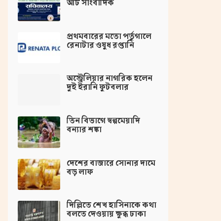
আট সাংবাদিক
প্রথমবারের মতো পর্তুগালে
রেনাটার ওষুধ রপ্তানি
অস্ট্রেলিয়ার নাগরিক হলেন
দুই ইরানি ফুটবলার
তিন বিভাগে স্বল্পমেয়াদি
বন্যার শঙ্কা
দেশের বাজারে সোনার দামে
বড় লাফ
দিল্লিতে শেখ হাসিনাকে কথা
বলতে দেওয়ায় ক্ষুব্ধ ঢাকা