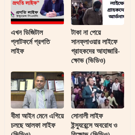
এখন ডিজিটাল
টাকা না পেয়ে
প্লাটফর্মে প্রগতি
সানফ্লাওয়ার লাইফে
লাইফ
গ্রাহকদের আহাজারি-
ক্ষোভ (ভিডিও)
বীমা আইন মেনে এগিয়ে
সোনালী লাইফ
চলছে আলফা লাইফ
ইন্স্যুরেন্সে অবরোধ ও
(ভিডিও)
বিক্ষোভ (ভিডিও)