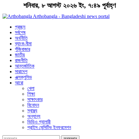
শনিবার, ৮ আগস্ট ২০২৬ ইং, ৭:৪৯ পূর্বাহ্ণ
Arthobangla - Bangladeshi news portal
প্রচ্ছদ
সর্বশেষ
অর্থনীতি
ব্যাংক-বীমা
পুঁজিবাজার
জাতীয়
রাজনীতি
আন্তর্জাতিক
সারাদেশ
এক্সক্লুসিভ
আরো
খেলা
শিক্ষা
সাক্ষাৎকার
বিনোদন
স্বাস্থ্য
অন্যান্য
ভিডিও গ্যালারী
প্রাইস সেন্সিটিভ ইনফরমেশন