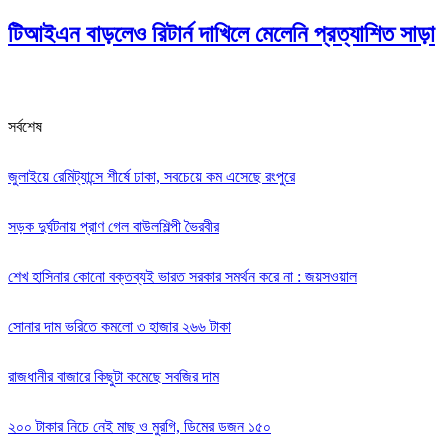
টিআইএন বাড়লেও রিটার্ন দাখিলে মেলেনি প্রত্যাশিত সাড়া
সর্বশেষ
জুলাইয়ে রেমিট্যান্সে শীর্ষে ঢাকা, সবচেয়ে কম এসেছে রংপুরে
সড়ক দুর্ঘটনায় প্রাণ গেল বাউলশিল্পী ভৈরবীর
‌শেখ হাসিনার কোনো বক্তব্যই ভারত সরকার সমর্থন করে না : জয়সওয়াল
সোনার দাম ভরিতে কমলো ৩ হাজার ২৬৬ টাকা
রাজধানীর বাজারে কিছুটা কমেছে সবজির দাম
২০০ টাকার নিচে নেই মাছ ও মুরগি, ডিমের ডজন ১৫০