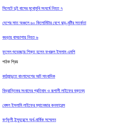
সিলেটে দুই বাসের মুখোমুখি সংঘর্ষে নিহত ৭
দেশের সাত অঞ্চলে ৬০ কিলোমিটার বেগে ঝড়-বৃষ্টির সতর্কতা
বগুড়ায় বাসচাপায় নিহত ৬
ফুলেল শুভেচ্ছায় শিক্ত হলেন ফখরুল ইসলাম এমপি
পাঠক প্রিয়
কাঠমান্ডুতে বাংলাদেশের আট সাংবাদিক
বিভ্রান্তিকর সংবাদের প্রতিবাদ ও রূপালী লাইফের বক্তব্য
বেঙ্গল ইসলামি লাইফের ম্যানেজার কনফারেন্স
কর্ণফুলী ইন্স্যুরেন্সে অর্ধ-বার্ষিক সম্মেলন