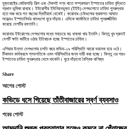
যুক্তরাষ্ট্রে মোটরগাড়ি শিল্প এবং টেকসই পণ্য খাতে সম্প্রসারণ ইস্পাতের চাহিদা বৃদ্ধিতে
প্রধান ভূমিকা রাখছে। ইউরোপীয় ইউনিয়নভুক্ত (ইইউ) দেশগুলোতে চাহিদা পুনরুদ্ধার
হতে শুরু করে গত বছরের দ্বিতীয়ার্ধ থেকেই। করোনার ঢেউগুলোর ক্রমাগত আঘাত
সত্ত্বেও ইস্পাতনির্ভর খাতগুলো ঘুরে দাঁড়ায়। এদিকে জার্মানিতে চাহিদা পুনরুজ্জীবিত
করেছে দেশটির রফতানি।
করোনায় ইউরোপের দেশগুলোর মধ্যে সবচেয়ে বড় ধাক্কা খায় ইতালি। কিন্তু খুব দ্রুতই
দেশটি ক্ষতি কাটিয়ে ওঠায় ইতিবাচক হচ্ছে ইস্পাতের চাহিদা।
এশিয়ার উন্নত দেশগুলোয় চলতি বছর কভিড-১৯ পরিস্থিতি আরো ভয়ানক হয়ে ওঠে।
টিকাদান কার্যক্রমে শ্লথগতিকে এমন পরিস্থিতির জন্য দায়ী করা হচ্ছে। কিন্তু এর পরও
ইস্পাতের চাহিদা পুনরুদ্ধার থেমে থাকেনি। ঘুরে দাঁড়ানো বৈশ্বিক বাণিজ্য
Share
আগের পোস্ট
কভিডে ধসে গিয়েছে তাঁতীবাজারের স্বর্ণ ব্যবসাও
পরের পোস্ট
আমদানি শুল্ক প্রত্যাহার হলেও কমবে না পেঁয়াজের