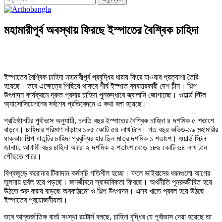
মহামারীপূর্ব অবস্থায় ফিরছে ইস্পাতের বৈশ্বিক চাহিদা
ইস্পাতের বৈশ্বিক চাহিদা মহামারীপূর্ব প্রবৃদ্ধির ধারায় ফিরে যাওয়ার প্রত্যাশা তৈরি
হয়েছে। তবে এক্ষেত্রে পিছিয়ে থাকবে শীর্ষ ইস্পাত ব্যবহারকারী দেশ চীন। শিল্প
উৎপাদন কার্যক্রমে দ্রুত প্রসার চাহিদা পুনরুদ্ধারে জ্বালানি জোগাচ্ছে। ওয়ার্ল্ড স্টিল
অ্যাসোসিয়েশনের সর্বশেষ প্রতিবেদনে এ কথা বলা হয়েছে।
প্রতিষ্ঠানটির পূর্বাভাস অনুযায়ী, চলতি বছর ইস্পাতের বৈশ্বিক চাহিদা ৪ দশমিক ৫ শতাংশ
বাড়বে। চাহিদার পরিমাণ দাঁড়াবে ১৮৫ কোটি ৫৪ লাখ টনে। গত বছর কভিড-১৯ মহামারীর
ধাক্কায় শিল্প ধাতুটির চাহিদা প্রবৃদ্ধির হার ছিল মাত্র দশমিক ১ শতাংশ। ওয়ার্ল্ড স্টিল
জানায়, আগামী বছর চাহিদা আরো ২ দশমিক ২ শতাংশ বেড়ে ১৮৯ কোটি ৬৪ লাখ টনে
পৌঁছতে পারে।
বিশ্বজুড়ে করোনার টিকাদান কর্মসূচি গতিশীল হচ্ছে। ফলে ভাইরাসের ধরনগুলো আগের
তুলনায় দুর্বল হয়ে পড়ছে। জনজীবনে স্বাভাবিকতা ফিরছে। অর্থনীতি পুনরুজ্জীবিত হয়ে
উঠতে শুরু করায় বাড়ছে অবকাঠামো ও শিল্প উৎপাদন। এসব খাতে প্রবল হয়ে উঠছে
ইস্পাতের প্রয়োজনীয়তা।
তবে আন্তর্জাতিক বার্তা সংস্থা রয়টার্স বলছে, চাহিদা বৃদ্ধির যে পূর্বাভাস দেয়া হয়েছে তা