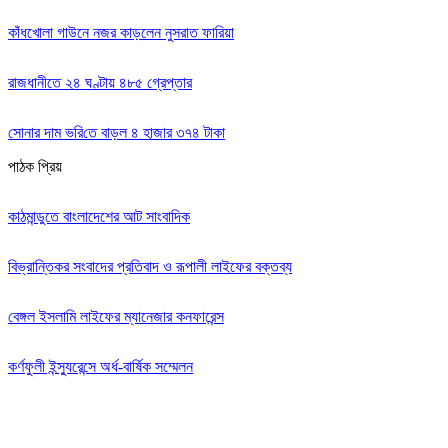
কাঁধখোলা গাউনে নজর কাড়লেন নুসরাত ফারিয়া
রাজধানীতে ২৪ ঘণ্টায় ৪৮৫ গ্রেপ্তার
সোনার দাম ভ‌রি‌তে বাড়ল ৪ হাজার ৩৭৪ টাকা
পাঠক প্রিয়
কাঠমান্ডুতে বাংলাদেশের আট সাংবাদিক
বিভ্রান্তিকর সংবাদের প্রতিবাদ ও রূপালী লাইফের বক্তব্য
বেঙ্গল ইসলামি লাইফের ম্যানেজার কনফারেন্স
কর্ণফুলী ইন্স্যুরেন্সে অর্ধ-বার্ষিক সম্মেলন
Editor: Zinan Mahmud