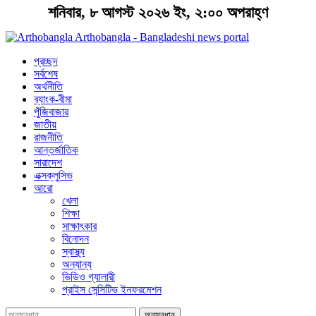
শনিবার, ৮ আগস্ট ২০২৬ ইং, ২:০০ অপরাহ্ণ
Arthobangla - Bangladeshi news portal
প্রচ্ছদ
সর্বশেষ
অর্থনীতি
ব্যাংক-বীমা
পুঁজিবাজার
জাতীয়
রাজনীতি
আন্তর্জাতিক
সারাদেশ
এক্সক্লুসিভ
আরো
খেলা
শিক্ষা
সাক্ষাৎকার
বিনোদন
স্বাস্থ্য
অন্যান্য
ভিডিও গ্যালারী
প্রাইস সেন্সিটিভ ইনফরমেশন