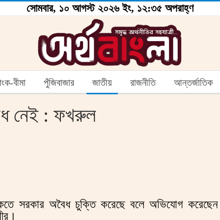
সোমবার, ১০ আগস্ট ২০২৬ ইং, ১২:৩৫ অপরাহ্ণ
যাংক-বীমা
পুঁজিবাজার
জাতীয়
রাজনীতি
আন্তর্জাতিক
োধ নেই : ফখরুল
কে থাকতে সরকার অবৈধ চুক্তি করেছে বলে অভিযোগ করেছেন
গীর।