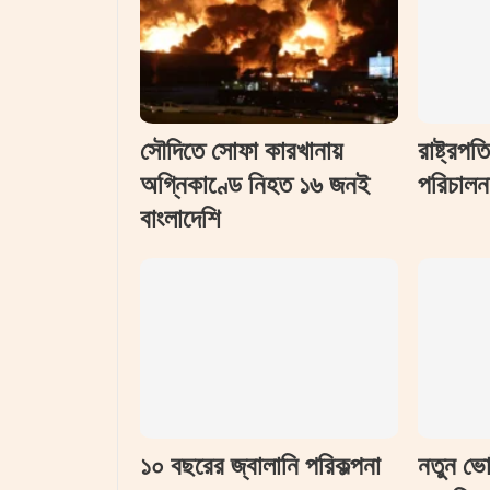
সৌদিতে সোফা কারখানায়
রাষ্ট্রপ
অগ্নিকাণ্ডে নিহত ১৬ জনই
পরিচালন
বাংলাদেশি
১০ বছরের জ্বালানি পরিকল্পনা
নতুন ভো