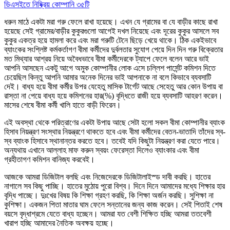
ডিএসইতে নিষ্ক্রিয় কোম্পানি ৩৫টি
ধরুন মাঠে একটা মরা গরু ফেলে রাখা হয়েছে। এখন যে গ্রামের বা যে বাড়ীর কাছে রাখা
হয়েছে সেই গ্রামের/বাড়ীর কুকুরগুলো আগেই দখল নিয়েছে এবং দূরের কুকুর আসলে সব
কুকুর একত্র হয়ে হামলা করে এবং মরা গরুটি টেনে ছিড়ে খেয়ে থাকে। ঠিক একইভাবে
ব্যাংকের সংশ্লিষ্ট কর্মকর্তাগণ বীমা কর্মীদের দুর্বলতার সুযোগ পেয়ে দিন দিন গরু বিক্রেতার
মত মিথ্যার আশ্রয় নিয়ে অবৈধভাবে বীমা কর্মীদেরকে ট্যাপে ফেলে বলেন আরে ভাই
আপনি আসছেন একটু আগে অমুক কোম্পানীর লোক এসে চল্লিশ পার্সেন্ট কমিশন দিতে
চেয়েছিল কিন্তু আপনি আমার অনেক দিনের ভাই আপনাকে না বলে কিভাবে ব্যবসাটি
দেই। বাধ্য হয়ে বীমা কর্মীর উপর যেহেতু মাসিক টার্গেট আছে সেহেতু আর কোন উপায় বা
রাস্তা না পেয়ে বাধ্য হয়ে কমিশনের হার(%) বৃদ্ধিতে রাজী হয়ে ব্যবসাটি আহরণ করেন।
মাসের শেষে বীমা কর্মী খালি হাতে বাড়ী ফিরেন।
এই অবস্থা থেকে পরিত্রাণের একটা উপায় আছে সেটা হলো সকল বীমা কোম্পানীর ব্যাংক
হিসাব নিয়ন্ত্রণ সংস্থার নিয়ন্ত্রণে থাকতে হবে এবং বীমা কর্মীদের বেতন-ভাতাদি তাঁদের স্ব-
স্ব ব্যাংক হিসাবে স্থানান্তর করতে হবে। তবেই যদি কিছুটা নিয়ন্ত্রণ করা যেতে পারে।
অন্যথায় এখানে আল্লাহ মাফ করুন স্বয়ং ফেরেস্তা দিলেও ব্যাংকার এবং বীমা
গ্রহীতাগণ কমিশন বানিজ্য করবেই।
আজকে আমরা ডিজিটাল বলছি এবং নিজেদেরকে ডিজিটালাইস্ড দাবী করছি। হাতের
নাগালে সব কিছু পাচ্ছি। হাতের মুঠোয় পুরো বিশ্ব। দিনে দিনে আমাদের মধ্যে শিক্ষার হার
বৃদ্ধি পাচ্ছে। দুঃখের বিষয় কি শিক্ষা গ্রহণ করছি, কি শিক্ষা অর্জন করছি। সুশিক্ষা না
কুশিক্ষা। একজন পিতা মাতার ঘাম ফেলে সন্তানের জন্য কাজ করেন। সেই পিতাই শেষ
বয়সে বৃদ্ধাশ্রমে যেতে বাধ্য হচ্ছেন। আমরা যত বেশী শিক্ষিত হচ্ছি আমরা ততবেশী
খারাপ হচ্ছি আমাদের নৈতিক অবক্ষয় হচ্ছে।