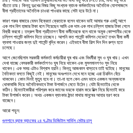
চায়। সমাজে আর পাঁচজন চাকুরীজীবিদের মত মাথা উচু করে চলতে চায়, মাথা উচু করে
বাঁচতে চায়। কিন্তু দুঃখের বিষয় কিছু সংখ্যক ব্যাংক কর্মকর্তাদের অনৈতিক যোগসাজসে
বীমা গ্রহীতাদের অনৈতিক চাওয়া পাওয়ার কাছে সেটা হয়ে উঠে না।
কারণ গরুর বাজারে যেমন বিক্রেতা ক্রেতাকে বলেন থাকেন ভাই আমার গরু একটু আগে
এক লাখ বিশ হাজার টাকা বলে গিয়েছেন আমি এক দাম এক লাখ চল্লিশ হাজার টাকা পেলে
বিক্রী করবো। তদ্রুপ বীমা গ্রহীতাগণ বীমা কর্মীদেরকে বলে থাকে অমুক কোম্পানীর থেকে
চল্লিশ পার্সেন্ট কমিশন দিতে চাচ্ছেন। আপনি কত পার্সেন্ট কমিশন দেবেন? তখন বীমা কর্মী
ব্যবসা পাওয়ার জন্য দুই পার্সেন্ট বৃদ্ধি করেন। এইভাবে বীমা শিল্প দিন দিন রুগ্ন হতে
চলেছে।
আগে জেনেছিলাম সরকারী কর্মকর্তা কর্মচারীরা ঘুষ খায় এবং বিধর্মীরা সুদ ও ঘুষ খায়। এখন
দেখা যাচ্ছে বেসরকারী কর্মকর্তাগণও ঘুষ নিয়ে থাকেন এবং মুসলমানগণও সুদ নিয়ে
থাকেন। এক সময় এটাও বিশ্বাস হয়নি। কিন্তু আজকাল বাস্তবে তাই ঘটেছে। মানুষের
নৈতিকতা বলতে কিছুই নেই। মানুষের অধঃপতন দেখে মনে হচ্ছে এরা চিরদিন বেঁচে
থাকবেন। কোন দিনই মৃত্যু হবে না। তা-না হলে কেন এমন ভাবে একজন অন্যজনকে
ধোকাবাজি দিয়ে অনৈতিকভাবে টাকা উপার্জনে মেতে উঠেন। যেটা ছিনতাইর থেকে
কঠিন। ছিনতাইকারীরা পরিশ্রম করে জানের ভয়কে হারাম করে রিক্স নিয়ে ছিনতাই করে
টাকা উপার্জন করেন। অথচ একজন ব্যাংকার ঠান্ডা মাথায় মানুষের আহার হরণ করে
যাচ্ছেন।
আরো পড়ুন:
গুলশানে ব্র্যাক ব্যাংকের ২৪ ঘণ্টার ডিজিটাল সার্ভিস সেন্টার চালু