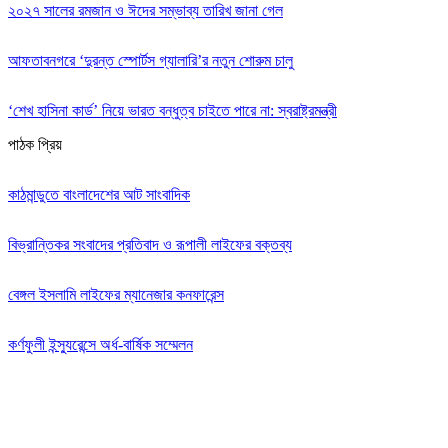
২০২৭ সালের রমজান ও ঈদের সম্ভাব্য তারিখ জানা গেল
আফতাবনগরে ‘দুরন্ত স্পোর্টস গ্যালারি’র নতুন শোরুম চালু
‘শেখ হাসিনা কার্ড’ নিয়ে ভারত বন্ধুত্ব চাইতে পারে না: স্বরাষ্ট্রমন্ত্রী
পাঠক প্রিয়
কাঠমান্ডুতে বাংলাদেশের আট সাংবাদিক
বিভ্রান্তিকর সংবাদের প্রতিবাদ ও রূপালী লাইফের বক্তব্য
বেঙ্গল ইসলামি লাইফের ম্যানেজার কনফারেন্স
কর্ণফুলী ইন্স্যুরেন্সে অর্ধ-বার্ষিক সম্মেলন
Editor: Zinan Mahmud
Message and Commercial Office: