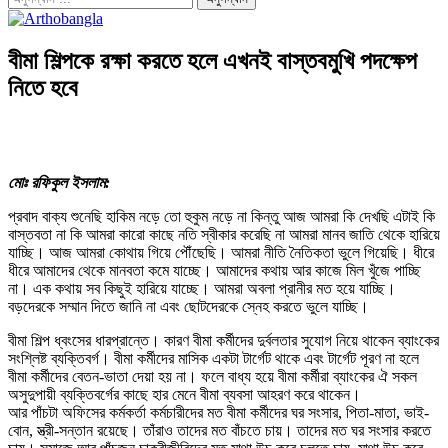
বীমা শিল্পকে রক্ষা করতে হলে এখনই বাস্তবমুখি পদক্ষেপ
নিতে হবে
মোঃ রফিকুল ইসলাম:
প্রবাদ বাক্য শুনেছি হাকিম নড়ে তো হুকুম নড়ে না কিন্তু আজ আমরা কি দেখছি এটাই কি
বাস্তবতা না কি আমরা কারো কাছে নতি স্বীকার করেছি না আমরা মানব জাতি থেকে হারিয়ে
যাচ্ছি। আজ আমরা কোথায় গিয়ে পৌঁছেছি। আমরা নীতি নৈতিকতা ভুলে গিয়েছি। ধীরে
ধীরে আমাদের থেকে মানবতা কমে যাচ্ছে। আমাদের কথায় আর কাজে মিল খুঁজে পাচ্ছি
না। এক কথায় সব কিছুই হারিয়ে যাচ্ছে। আমরা অবলা প্রানীর মত হয়ে যাচ্ছি।
বড়দেরকে সম্মান দিতে জানি না এবং ছোটদেরকে স্নেহ করতে ভুলে যাচ্ছি।
বীমা শিল্প ধ্বংসের ধারপ্রান্তে। কারণ বীমা কর্মীদের দুর্বলতার সুযোগ নিয়ে থাকেন ব্যাংকের
সংশ্লিষ্ট ব্যক্তিবর্গ। বীমা কর্মীদের মাসিক একটা টার্গেট থাকে এবং টার্গেট পূরণ না হলে
বীমা কর্মীদের বেতন-ভাতা দেয়া হয় না। ফলে বাধ্য হয়ে বীমা কর্মীরা ব্যাংকের ঐ সকল
অসুদুপায়ী ব্যক্তিবর্গের কাছে হার মেনে বীমা ব্যবসা আহরণ করে থাকেন।
আর পাঁচটা অফিসের কর্মকর্তা কর্মচারীদের মত বীমা কর্মীদের ঘর সংসার, পিতা-মাতা, ভাই-
বোন, স্ত্রী-সন্তান রয়েছে। তাঁরাও তাদের মত বাঁচতে চায়। তাদের মত ঘর সংসার করতে