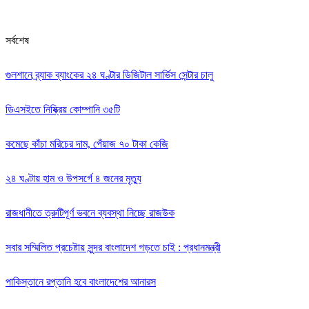
সর্বশেষ
গুলশানে ব্র্যাক ব্যাংকের ২৪ ঘণ্টার ডিজিটাল সার্ভিস সেন্টার চালু
ডিএসইতে নিষ্ক্রিয় কোম্পানি ৩৫টি
কমেছে কাঁচা মরিচের দাম, পেঁয়াজ ৭০ টাকা কেজি
২৪ ঘণ্টায় হাম ও উপসর্গে ৪ জনের মৃত্যু
রাজধানীতে ত্রুটিপূর্ণ ভবনে ব্যবস্থা নিচ্ছে রাজউক
সবার সম্মিলিত প্রচেষ্টায় সুন্দর বাংলাদেশ গড়তে চাই : প্রধানমন্ত্রী
পাকিস্তানে রপ্তানি হবে বাংলাদেশের আনারস