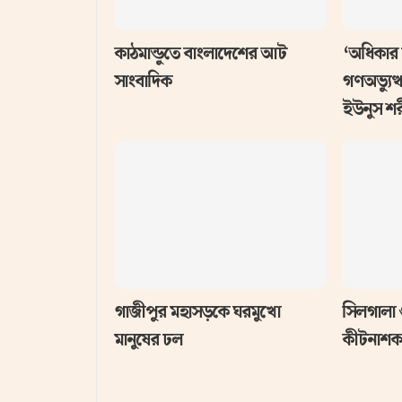
কাঠমান্ডুতে বাংলাদেশের আট
‘অধিকার 
সাংবাদিক
গণঅভ্যুত্
ইউনুস শ
গাজীপুর মহাসড়কে ঘরমুখো
সিলগালা 
মানুষের ঢল
কীটনাশক