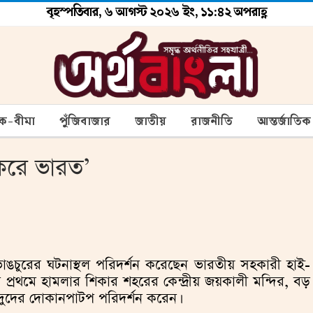
বৃহস্পতিবার, ৬ আগস্ট ২০২৬ ইং, ১১:৪২ অপরাহ্ণ
ংক-বীমা
পুঁজিবাজার
জাতীয়
রাজনীতি
আন্তর্জাতিক
 করে ভারত’
াঙচুরের ঘটনাস্থল পরিদর্শন করেছেন ভারতীয় সহকারী হাই-
নি প্রথমে হামলার শিকার শহরের কেন্দ্রীয় জয়কালী মন্দির, বড়
ন্দুদের দোকানপাটপ পরিদর্শন করেন।