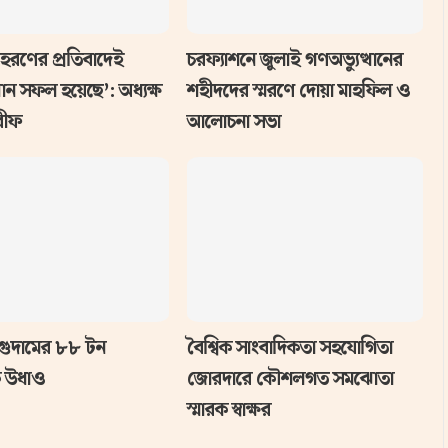
হরণের প্রতিবাদেই
চরফ্যাশনে জুলাই গণঅভ্যুত্থানের
থান সফল হয়েছে’: অধ্যক্ষ
শহীদদের স্মরণে দোয়া মাহফিল ও
রীফ
আলোচনা সভা
গুদামের ৮৮ টন
বৈশ্বিক সাংবাদিকতা সহযোগিতা
 উধাও
জোরদারে কৌশলগত সমঝোতা
স্মারক স্বাক্ষর