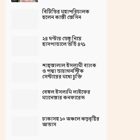
বিটিভির মহাপরিচালক
হলেন কাজী জেসিন
২৪ ঘণ্টায় ডেঙ্গু নিয়ে
হাসপাতালে ভর্তি ৪৭১
শাহ্জালাল ইসলামী ব্যাংক
ও পদ্মা ডায়াগনস্টিক
সেন্টারের মধ্যে চুক্তি
বেঙ্গল ইসলামি লাইফের
ম্যানেজার কনফারেন্স
ঢাকাসহ ১০ অঞ্চলে ঝড়বৃষ্টির
আভাস