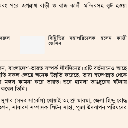
 এবং পরে জগন্নাথ বাড়ী ও রাজ কালী মন্দিরসহ লুট হওয়া
ফখরুল
বিটিভির মহাপরিচালক হলেন কাজী
জেসিন
ন, বাংলাদেশ-ভারত সম্পর্ক দীর্ঘদিনের। এটি বর্তমানেও আছে
ি সকল ক্ষেত্রে অনেক উন্নতি করেছে, তারা স্বল্পোন্নত থেকে
ের মঙ্গল কামনা করে ভারত। তবে হামলা ভাঙচুরের ঘটনায়
 করেন তিনি।
ুপার (সদর সার্কেল) থোয়াই অং প্রু মারমা, জেলা হিন্দু বৌদ্ধ
থ তপন, সাধারণ সম্পাদক লিটন সাহা, পূজা উদযাপন পরিষদের