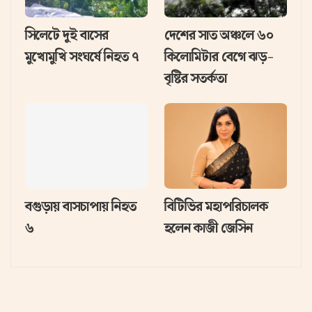
সিলেটে দুই বাসের
দেশের সাত অঞ্চলে ৬০
মুখোমুখি সংঘর্ষে নিহত ৭
কিলোমিটার বেগে ঝড়-
বৃষ্টির সতর্কতা
বগুড়ায় বাসচাপায় নিহত
বিটিভির মহাপরিচালক
৬
হলেন কাজী জেসিন