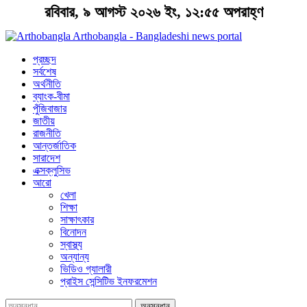
রবিবার, ৯ আগস্ট ২০২৬ ইং, ১২:৫৫ অপরাহ্ণ
Arthobangla - Bangladeshi news portal
প্রচ্ছদ
সর্বশেষ
অর্থনীতি
ব্যাংক-বীমা
পুঁজিবাজার
জাতীয়
রাজনীতি
আন্তর্জাতিক
সারাদেশ
এক্সক্লুসিভ
আরো
খেলা
শিক্ষা
সাক্ষাৎকার
বিনোদন
স্বাস্থ্য
অন্যান্য
ভিডিও গ্যালারী
প্রাইস সেন্সিটিভ ইনফরমেশন