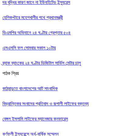
দর বৃদ্ধির কারণ জানে না ইউনাইটেড ইন্স্যুরেন্স
হেলিকপ্টারে মহেশখালীর পথে প্রধানমন্ত্রী
ডিএমপির অভিযানে ২৪ ঘণ্টায় গ্রেপ্তার ৫০৪
এসএসসি ফল সোমবার সকাল ১০টায়
ব্র্যাক ব্যাংকের ২৪ ঘণ্টার ডিজিটাল সার্ভিস সেন্টার চালু
পাঠক প্রিয়
কাঠমান্ডুতে বাংলাদেশের আট সাংবাদিক
বিভ্রান্তিকর সংবাদের প্রতিবাদ ও রূপালী লাইফের বক্তব্য
বেঙ্গল ইসলামি লাইফের ম্যানেজার কনফারেন্স
কর্ণফুলী ইন্স্যুরেন্সে অর্ধ-বার্ষিক সম্মেলন