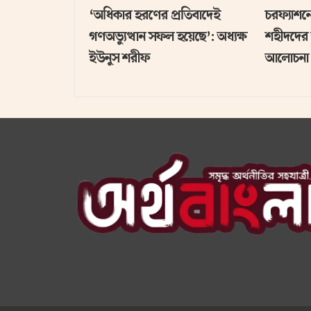
‘অধিকার হরণের প্রতিবাদেই
চরফ্যাশনে
গণঅভ্যুত্থান সফল হয়েছে’: অধ্যক্ষ
শহীদদের 
ইউনুস শরীফ
আলোচনা 