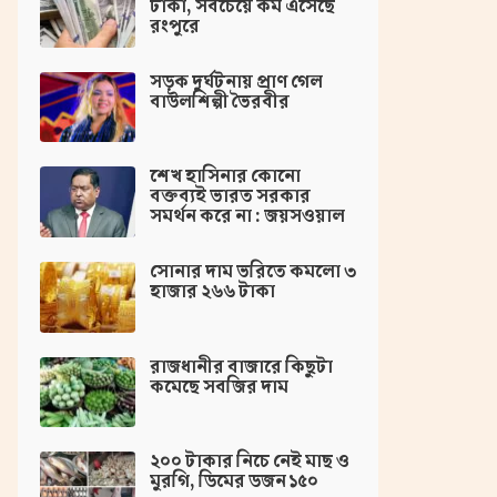
ঢাকা, সবচেয়ে কম এসেছে
রংপুরে
সড়ক দুর্ঘটনায় প্রাণ গেল
বাউলশিল্পী ভৈরবীর
‌শেখ হাসিনার কোনো
বক্তব্যই ভারত সরকার
সমর্থন করে না : জয়সওয়াল
সোনার দাম ভরিতে কমলো ৩
হাজার ২৬৬ টাকা
রাজধানীর বাজারে কিছুটা
কমেছে সবজির দাম
২০০ টাকার নিচে নেই মাছ ও
মুরগি, ডিমের ডজন ১৫০