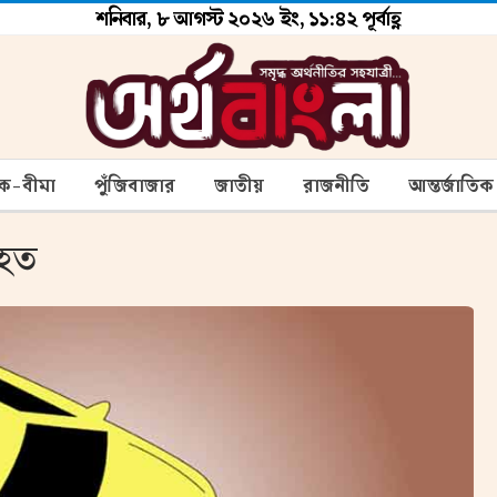
শনিবার, ৮ আগস্ট ২০২৬ ইং, ১১:৪২ পূর্বাহ্ণ
ংক-বীমা
পুঁজিবাজার
জাতীয়
রাজনীতি
আন্তর্জাতিক
িহত