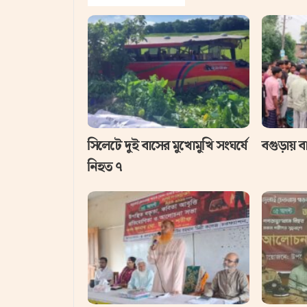
সিলেটে দুই বাসের মুখোমুখি সংঘর্ষে
বগুড়ায় ব
নিহত ৭