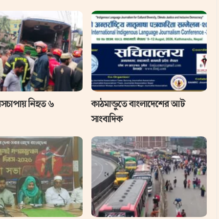
াসচাপায় নিহত ৬
কাঠমান্ডুতে বাংলাদেশের আট
সাংবাদিক