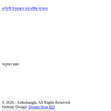
কর্ণফুলী ইন্স্যুরেন্সে অর্ধ-বার্ষিক সম্মেলন
Editor: Zinan Mahmud
Message and Commercial Office:
64-68 Eastern Kamlapur Commercial complex
(4th Floor) Room No 404, Kamlapur Dhaka-1217
News section and advertisements:
+88 01712 341894
arthobangla@gmail.com
অনুসরণ করুন
© 2026 - Arthobangla. All Rights Reserved.
Website Design:
Design Host BD