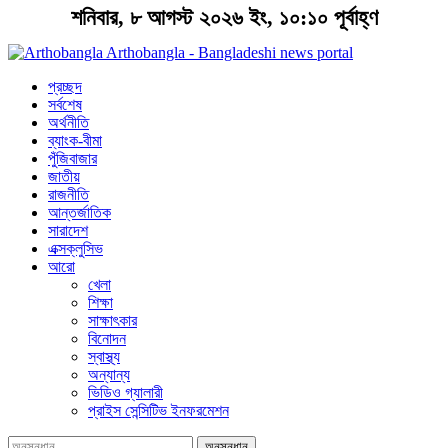
শনিবার, ৮ আগস্ট ২০২৬ ইং, ১০:১০ পূর্বাহ্ণ
Arthobangla - Bangladeshi news portal
প্রচ্ছদ
সর্বশেষ
অর্থনীতি
ব্যাংক-বীমা
পুঁজিবাজার
জাতীয়
রাজনীতি
আন্তর্জাতিক
সারাদেশ
এক্সক্লুসিভ
আরো
খেলা
শিক্ষা
সাক্ষাৎকার
বিনোদন
স্বাস্থ্য
অন্যান্য
ভিডিও গ্যালারী
প্রাইস সেন্সিটিভ ইনফরমেশন