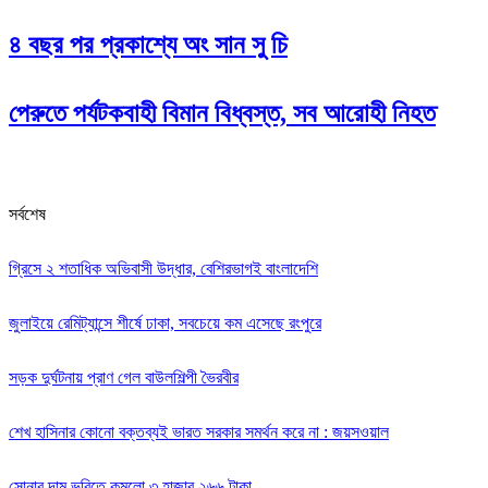
৪ বছর পর প্রকাশ্যে অং সান সু চি
পেরুতে পর্যটকবাহী বিমান বিধ্বস্ত, সব আরোহী নিহত
সর্বশেষ
গ্রিসে ২ শতাধিক অভিবাসী উদ্ধার, বেশিরভাগই বাংলাদেশি
জুলাইয়ে রেমিট্যান্সে শীর্ষে ঢাকা, সবচেয়ে কম এসেছে রংপুরে
সড়ক দুর্ঘটনায় প্রাণ গেল বাউলশিল্পী ভৈরবীর
‌শেখ হাসিনার কোনো বক্তব্যই ভারত সরকার সমর্থন করে না : জয়সওয়াল
সোনার দাম ভরিতে কমলো ৩ হাজার ২৬৬ টাকা