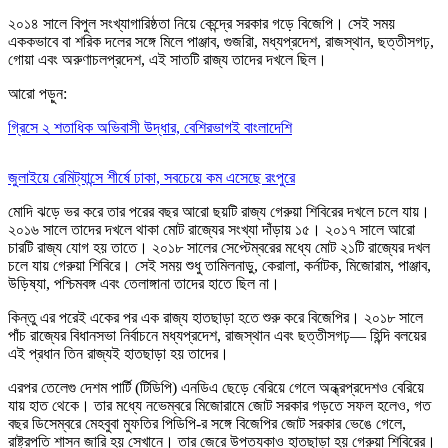
২০১৪ সালে বিপুল সংখ্যাগারিষ্ঠতা নিয়ে কেন্দ্রে সরকার গড়ে বিজেপি। সেই সময়
এককভাবে বা শরিক দলের সঙ্গে মিলে পাঞ্জাব, গুজরাি, মধ্যপ্রদেশ, রাজস্থান, ছত্তীসগঢ়,
গোয়া এবং অরুণাচলপ্রদেশ, এই সাতটি রাজ্য তাদের দখলে ছিল।
আরো পড়ুন:
গ্রিসে ২ শতাধিক অভিবাসী উদ্ধার, বেশিরভাগই বাংলাদেশি
জুলাইয়ে রেমিট্যান্সে শীর্ষে ঢাকা, সবচেয়ে কম এসেছে রংপুরে
মোদি ঝড়ে ভর করে তার পরের বছর আরো ছয়টি রাজ্য গেরুয়া শিবিরের দখলে চলে যায়।
২০১৬ সালে তাদের দখলে থাকা মোট রাজ্যের সংখ্যা দাঁড়ায় ১৫। ২০১৭ সালে আরো
চারটি রাজ্য যোগ হয় তাতে। ২০১৮ সালের সেপ্টেম্বরের মধ্যে মোট ২১টি রাজ্যের দখল
চলে যায় গেরুয়া শিবিরে। সেই সময় শুধু তামিলনাড়ু, কেরালা, কর্নাটক, মিজোরাম, পাঞ্জাব,
উড়িষ্যা, পশ্চিমবঙ্গ এবং তেলাঙ্গানা তাদের হাতে ছিল না।
কিন্তু এর পরেই একের পর এক রাজ্য হাতছাড়া হতে শুরু করে বিজেপির। ২০১৮ সালে
পাঁচ রাজ্যের বিধানসভা নির্বাচনে মধ্যপ্রদেশ, রাজস্থান এবং ছত্তীসগঢ়— হিন্দি বলয়ের
এই প্রধান তিন রাজ্যই হাতছাড়া হয় তাদের।
এরপর তেলেগু দেশম পার্টি (টিডিপি) এনডিএ ছেড়ে বেরিয়ে গেলে অন্ধ্রপ্রদেশও বেরিয়ে
যায় হাত থেকে। তার মধ্যে নভেম্বরে মিজোরামে জোট সরকার গড়তে সফল হলেও, গত
বছর ডিসেম্বরে মেহবুবা মুফতির পিডিপি-র সঙ্গে বিজেপির জোট সরকার ভেঙে গেলে,
রাষ্ট্রপতি শাসন জারি হয় সেখানে। তার জেরে উপত্যকাও হাতছাড়া হয় গেরুয়া শিবিরের।