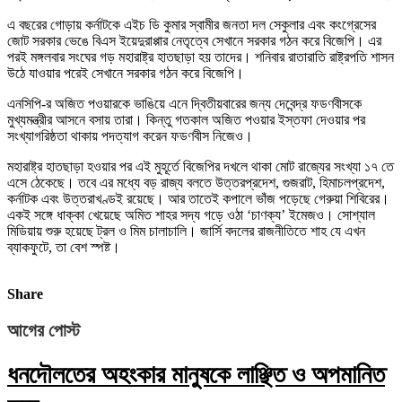
এ বছরের গোড়ায় কর্নাটকে এইচ ডি কুমার স্বামীর জনতা দল সেকুলার এবং কংগ্রেসের
জোট সরকার ভেঙে বিএস ইয়েদুরাপ্পার নেতৃত্বে সেখানে সরকার গঠন করে বিজেপি। এর
পরই মঙ্গলবার সংঘের গড় মহারাষ্ট্র হাতছাড়া হয় তাদের। শনিবার রাতারাতি রাষ্ট্রপতি শাসন
উঠে যাওয়ার পরেই সেখানে সরকার গঠন করে বিজেপি।
এনসিপি-র অজিত পওয়ারকে ভাঙিয়ে এনে দ্বিতীয়বারের জন্য দেবেন্দ্র ফডণবীসকে
মুখ্যমন্ত্রীর আসনে বসায় তারা। কিন্তু গতকাল অজিত পওয়ার ইস্তফা দেওয়ার পর
সংখ্যাগরিষ্ঠতা থাকায় পদত্যাগ করেন ফডণবীস নিজেও।
মহারাষ্ট্র হাতছাড়া হওয়ার পর এই মুহূর্তে বিজেপির দখলে থাকা মোট রাজ্যের সংখ্যা ১৭ তে
এসে ঠেকেছে। তবে এর মধ্যে বড় রাজ্য বলতে উত্তরপ্রদেশ, গুজরাট, হিমাচলপ্রদেশ,
কর্নাটক এবং উত্তরাখণ্ডই রয়েছে। আর তাতেই কপালে ভাঁজ পড়েছে গেরুয়া শিবিরের।
একই সঙ্গে ধাক্কা খেয়েছে অমিত শাহর সদ্য গড়ে ওঠা ‘চাণক্য’ ইমেজও। সোশ্যাল
মিডিয়ায় শুরু হয়েছে ট্রল ও মিম চালাচালি। জার্সি বদলের রাজনীতিতে শাহ যে এখন
ব্যাকফুটে, তা বেশ স্পষ্ট।
Share
আগের পোস্ট
ধনদৌলতের অহংকার মানুষকে লাঞ্ছিত ও অপমানিত