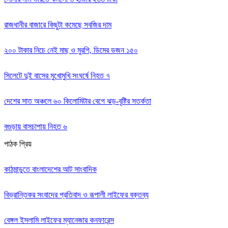
রাজধানীর বাজারে কিছুটা কমেছে সবজির দাম
২০০ টাকার নিচে নেই মাছ ও মুরগি, ডিমের ডজন ১৫০
সিলেটে দুই বাসের মুখোমুখি সংঘর্ষে নিহত ৭
দেশের সাত অঞ্চলে ৬০ কিলোমিটার বেগে ঝড়-বৃষ্টির সতর্কতা
বগুড়ায় বাসচাপায় নিহত ৬
পাঠক প্রিয়
কাঠমান্ডুতে বাংলাদেশের আট সাংবাদিক
বিভ্রান্তিকর সংবাদের প্রতিবাদ ও রূপালী লাইফের বক্তব্য
বেঙ্গল ইসলামি লাইফের ম্যানেজার কনফারেন্স