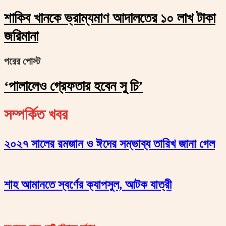
শাকিব খানকে ভ্রাম্যমাণ আদালতের ১০ লাখ টাকা
জরিমানা
পরের পোস্ট
‘পালালেও গ্রেফতার হবেন সু চি’
সম্পর্কিত খবর
২০২৭ সালের রমজান ও ঈদের সম্ভাব্য তারিখ জানা গেল
শাহ আমানতে স্বর্ণের ক্যাপসুল, আটক যাত্রী