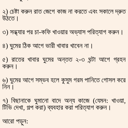
২) চেষ্টা করুন রাত জেগে কাজ না করতে এবং সকালে দ্রুত
উঠতে।
৩) সন্ধ্যার পর চা-কফি খাওয়ার অভ্যাস পরিত্যাগ করুন।
৪) ঘুমের ঠিক আগে ভারী খাবার খাবেন না।
৫) রাতের খাবার ঘুমের অন্তত ২-৩ ঘন্টা আগে গ্রহন
করুন।
৬) ঘুমের আগে সম্ভব হলে কুসুম গরম পানিতে গোসল করে
নিন।
৭) বিছানাকে ঘুমানো বাদে অন্য কাজে (যেমন: খাওয়া,
টিভি দেখা, গল্প করা) ব্যবহার করা পরিত্যাগ করুন।
আরো পড়ুন: