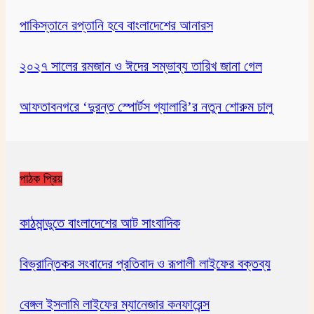
পাকিস্তানে রপ্তানি হবে বাংলাদেশের আনারস
২০২৭ সালের রমজান ও ঈদের সম্ভাব্য তারিখ জানা গেল
আফতাবনগরে ‘দুরন্ত স্পোর্টস গ্যালারি’র নতুন শোরুম চালু
পাঠক প্রিয়
কাঠমান্ডুতে বাংলাদেশের আট সাংবাদিক
বিভ্রান্তিকর সংবাদের প্রতিবাদ ও রূপালী লাইফের বক্তব্য
বেঙ্গল ইসলামি লাইফের ম্যানেজার কনফারেন্স