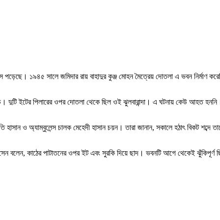
্দা ধসে পড়েছে। ১৯৪৫ সালে জমিদার রায় বাহাদুর কুঞ্জ মোহন মৈত্রেয় দোতলা এ ভবন নির্মাণ 
 পড়ে। দুটি ইটের পিলারের ওপর দোতলা থেকে ছিল ওই ঝুলবারান্দা। এ ঘটনায় কেউ আহত হননি। 
 ইফতি হাসান ও অ্যাম্বুলেন্স চালক মেহেদী হাসান চয়ন। তারা জানান, সকালে হঠাৎ বিকট শব্দ
োসেন বলেন, কাঠের পাটাতনের ওপর ইট এবং সুরকি দিয়ে ছাদ। ভবনটি আগে থেকেই ঝুঁকিপূর্ণ