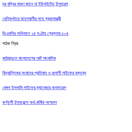
দর বৃদ্ধির কারণ জানে না ইউনাইটেড ইন্স্যুরেন্স
হেলিকপ্টারে মহেশখালীর পথে প্রধানমন্ত্রী
ডিএমপির অভিযানে ২৪ ঘণ্টায় গ্রেপ্তার ৫০৪
পাঠক প্রিয়
কাঠমান্ডুতে বাংলাদেশের আট সাংবাদিক
বিভ্রান্তিকর সংবাদের প্রতিবাদ ও রূপালী লাইফের বক্তব্য
বেঙ্গল ইসলামি লাইফের ম্যানেজার কনফারেন্স
কর্ণফুলী ইন্স্যুরেন্সে অর্ধ-বার্ষিক সম্মেলন