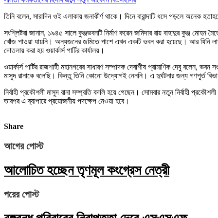
তিনি বলেন, সারাদিন ওই এলাকায় জনাকীর্ণ থাকে। দিনে বারান্দাটি ধসে পড়লে অনেক হত
সংশ্লিষ্টরা জানান, ১৯৪৫ সালে কুঞ্জভবনটি নির্মাণ করেন জমিদার রায় বাহাদুর কুঞ্জ মো
খোঁজ পাওয়া যায়নি। অন্যজনের জমিতে পাশে এখন একটি ভবন করা হয়েছে। আর যিনি লাপাত
দোতলায় করা হয় ওয়ার্কার্স পার্টির কার্যালয়।
ওয়ার্কার্স পার্টির রাজশাহী মহানগরের সাধারণ সম্পাদক দেবাশীষ প্রামাণিক দেবু বলেন, 
মাসুদ রানাকে বলেছি। কিন্তু তিনি কোনো উদ্যোগই নেননি। এ দুর্ঘটনার জন্য গণপূর্ত বি
নির্বাহী প্রকৌশলী মাসুদ রানা সম্প্রতি বদলি হয়ে গেছেন। সোমবার নতুন নির্বাহী প
তারপর এ ব্যাপারে প্রয়োজনীয় পদক্ষেপ নেওয়া হবে।
Share
আগের পোস্ট
আলোচিত হচ্ছেন তৃণমূল কংগ্রেস নেত্রী
পরের পোস্ট