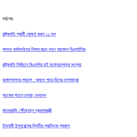
সর্বশেষ
রাষ্ট্রপতি প্রার্থী ঘোষণা করল ১১ দল
সালতা কর্মকর্তাদের হিসাব জব্দে নতুন আবেদন বিএসইসির
রাষ্ট্রপতি নির্বাচনে বিএনপির দুই মনোনয়নপত্র সংগ্রহ
বঙ্গোপসাগরে লঘুচাপ : কমতে পারে দিনের তাপমাত্রা
সূচকের পতনে চলছে লেনদেন
মাতারবাড়ি পৌঁছেছেন প্রধানমন্ত্রী
ইসলামী ইন্স্যুরেন্সের দ্বিতীয় প্রান্তিক প্রকাশ