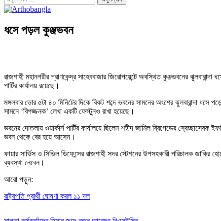
ধসে পড়ল কুঞ্জভবন
রাজশাহী মহানগরীর প্রাণকেন্দ্র সাহেববাজার জিরোপয়েন্টে অবস্থিত কুঞ্জভবনের ঝুলবারান
পার্টির কার্যালয় রয়েছে।
মঙ্গলবার ভোর ৫টা ৪০ মিনিটের দিকে বিকট শব্দে ভবনের সামনের অংশের ঝুলবারান্দা ধসে
সামনে ‘বিপজ্জনক’ লেখা একটি ফেস্টুনও রাখা হয়েছে।
ভবনের দোতলায় ওয়ার্কার্স পার্টির কার্যালয়ে ছিলেন শহীদ জামিল ব্রিগেডের স্বেচ্ছাসেবক
ভবন থেকে বের হয়ে আসেন।
ফায়ার সার্ভিস ও সিভিল ডিফেন্সের রাজশাহী সদর স্টেশনের উপসহকারী পরিচালক জাকির হ
ব্যবস্থা নেবেন।
আরো পড়ুন:
রাষ্ট্রপতি প্রার্থী ঘোষণা করল ১১ দল
সালতা কর্মকর্তাদের হিসাব জব্দে নতুন আবেদন বিএসইসির