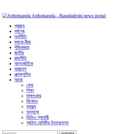
Arthobangla - Bangladeshi news portal
প্রচ্ছদ
সর্বশেষ
অর্থনীতি
ব্যাংক-বীমা
পুঁজিবাজার
জাতীয়
রাজনীতি
আন্তর্জাতিক
সারাদেশ
এক্সক্লুসিভ
আরো
খেলা
শিক্ষা
সাক্ষাৎকার
বিনোদন
স্বাস্থ্য
অন্যান্য
ভিডিও গ্যালারী
প্রাইস সেন্সিটিভ ইনফরমেশন