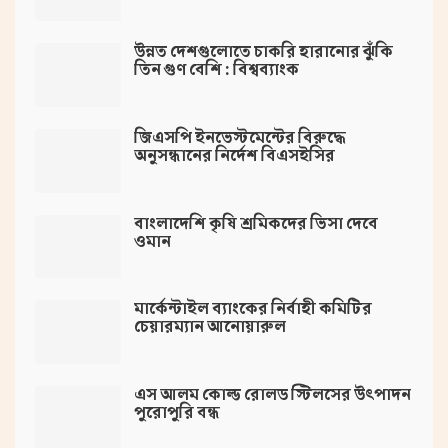
উন্নত দেশগুলোতে চাকরি হারানোর ঝুঁকি
তিন গুণ বেশি : বিশ্বব্যাংক
জিএসপি ইনভেস্টমেন্টের বিরুদ্ধে
অনুসন্ধানের নির্দেশ বিএসইসির
বাংলাদেশি কৃষি শ্রমিকদের ভিসা দেবে
ওমান
মার্কেন্টাইল ব্যাংকের নির্বাহী কমিটির
চেয়ারম্যান আনোয়ারুল
এস আলম কোল্ড রোলড স্টিলসের উৎপাদন
পুরোপুরি বন্ধ