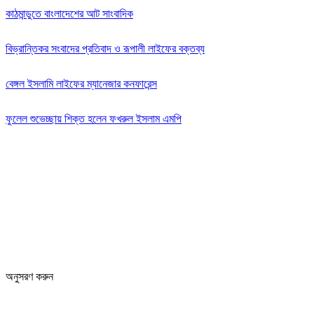
কাঠমান্ডুতে বাংলাদেশের আট সাংবাদিক
বিভ্রান্তিকর সংবাদের প্রতিবাদ ও রূপালী লাইফের বক্তব্য
বেঙ্গল ইসলামি লাইফের ম্যানেজার কনফারেন্স
ফুলেল শুভেচ্ছায় শিক্ত হলেন ফখরুল ইসলাম এমপি
Editor: Zinan Mahmud
Message and Commercial Office:
64-68 Eastern Kamlapur Commercial complex
(4th Floor) Room No 404, Kamlapur Dhaka-1217
News section and advertisements:
+88 01712 341894
arthobangla@gmail.com
অনুসরণ করুন