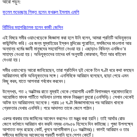
আরো পড়ুন:
ফুলেল শুভেচ্ছায় শিক্ত হলেন ফখরুল ইসলাম এমপি
বিটিভির মহাপরিচালক হলেন কাজী জেসিন
এই বিষয়ে সমীর ওয়াংখেড়েকে জিজ্ঞাসা করা হলে উনি বলেন, আমরা প্রতিটি অভিযুক্তর
কাউন্সিলিং করি। এর জন্য মুম্বাইয়ের ইস্কন মন্দিরের পুরোহিত, মসজিদের মাওলানা আর
অন্যান্য ধর্মের জ্ঞানী মানুষদের সহযোগিতা নেওয়া হয়। এছাড়াও বিভিন্ন এনজিও’র
সাহায্য নেওয়া হয়। অভিযুক্তদের তাদের ধর্ম অনুযায়ী কোরআন, গীতা আর বাইবেল
দেওয়া হয়।
সমীর ওয়াংখেড়ে আরো জানিয়েছেন, তারা প্রতিদিন দুই থেকে তিন ঘণ্টা ধরে কথা বলছেন
আরিয়ানসহ বাকি অভিযুক্তদের সঙ্গে। এনসিবিকে আরিয়ান বলেছেন, ছাড়া পেয়ে এমন
কিছু করব, যাতে আপনারা গর্ববোধ করবেন।
উল্লেখ্য, গত ২ অক্টোবর রাতে মুম্বাই থেকে গোয়াগামী একটি বিলাসবহুল প্রমোদতরিতে
আয়োজিত মাদক পার্টিতে অভিযান চালায় মাদক নিয়ন্ত্রণ ব্যুরো (এনসিবি)। সেখান থেকেই
আটক হন আরিয়ানসহ অনেকে। প্রায় ১৫ ঘণ্টা জিজ্ঞাসাবাদের পর আরিয়ান খানকে
গ্রেফতার দেখায় এনসিবি। পরে আদালত তাকে জেলে পাঠান।
এরপর বারবার তার জামিনের আবেদন করলেও তা মঞ্জুর করা হয়নি। তাই আর্থার রোড
জেলে বর্তমানে আরিয়ান খান কয়দি নম্বর এন৯৫৬ হিসেবে দিন কাটাচ্ছে। পুজা উপলক্ষ্যে
আপাতত বন্ধ রয়েছে কোর্ট, খুলবে আগামীকাল (২০ অক্টোবর)। কালই আরিয়ান ও তার
সঙ্গীদের জামিনের আবেদনের পরবর্তী শুনানি হবে সেশন কোর্টে।