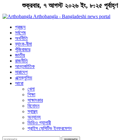
শুক্রবার, ৭ আগস্ট ২০২৬ ইং, ৮:২৫ পূর্বাহ্ণ
Arthobangla - Bangladeshi news portal
প্রচ্ছদ
সর্বশেষ
অর্থনীতি
ব্যাংক-বীমা
পুঁজিবাজার
জাতীয়
রাজনীতি
আন্তর্জাতিক
সারাদেশ
এক্সক্লুসিভ
আরো
খেলা
শিক্ষা
সাক্ষাৎকার
বিনোদন
স্বাস্থ্য
অন্যান্য
ভিডিও গ্যালারী
প্রাইস সেন্সিটিভ ইনফরমেশন