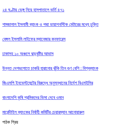
২৪ ঘণ্টায় ডেঙ্গু নিয়ে হাসপাতালে ভর্তি ৪৭১
শাহ্জালাল ইসলামী ব্যাংক ও পদ্মা ডায়াগনস্টিক সেন্টারের মধ্যে চুক্তি
বেঙ্গল ইসলামি লাইফের ম্যানেজার কনফারেন্স
ঢাকাসহ ১০ অঞ্চলে ঝড়বৃষ্টির আভাস
উন্নত দেশগুলোতে চাকরি হারানোর ঝুঁকি তিন গুণ বেশি : বিশ্বব্যাংক
জিএসপি ইনভেস্টমেন্টের বিরুদ্ধে অনুসন্ধানের নির্দেশ বিএসইসির
বাংলাদেশি কৃষি শ্রমিকদের ভিসা দেবে ওমান
মার্কেন্টাইল ব্যাংকের নির্বাহী কমিটির চেয়ারম্যান আনোয়ারুল
পাঠক প্রিয়