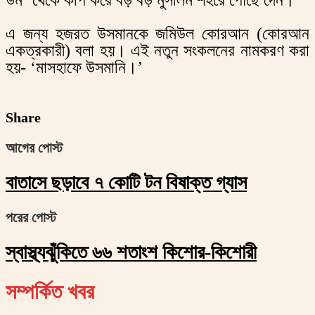
উম’ থেকে কপি করে বড় বড় মুসলিম শহরে পৌঁছে দেন।
এ জন্য হজরত উসমানকে জমিউল কোরআন (কোরআন
একত্রকারী) বলা হয়। এই নতুন সংকলনের নামকরণ করা
হয়- ‘মাসহাফে উসমানি।’
Share
আগের পোস্ট
বাতাসে ছড়াবে ৭ কোটি টন বিষাক্ত গ্যাস
পরের পোস্ট
স্বাস্থ্যঝুঁকিতে ৬৬ শতাংশ কিশোর-কিশোরী
সম্পর্কিত খবর