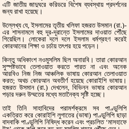
এটি জাতীয় জাদুঘরে করিডরে বিশেষ ব্যবস্থায় প্রদর্শনের
জন্য রাখা হয়েছে।
উল্লেখ্য যে, ইসলামের তৃতীয় খলিফা হজরত উসমান (রা.)-
এর শাসনামলে বহু দূর-দূরান্তে ইসলামের দাওয়াত পৌঁছে
গিয়েছিল। লোকেরা দলে দলে ইসলাম ধর্মগ্রহণ করেই
কোরআনের শিক্ষা ও চর্চায় তৎপর হয়ে পড়েন।
কিন্তু অধিকাংশ নওমুসলিম ছিল অনারবি। তারা কোরআন
সুস্পষ্টভাবে তেলাওয়াত করতে পারত না এবং অনেক
আরবিও নিজ নিজ আঞ্চলিক ভাষায় কোরআন তেলাওয়াত
করত; অথচ কোরআন অবতীর্ণ হয়েছে কোরাইশি ভাষায়।
হজরত উসমান (রা.) দেখলেন, বিভিন্ন ভাষার কোরআন
পড়ার দরুন উম্মতের মধ্যে মতানৈক্য সৃষ্টি হচ্ছে।
তাই তিনি সাহাবিদের পরামর্শক্রমে সব পাণ্ডুলিপি
একত্রিত করে কোরাইশি লুগাতের (ভাষা) পাণ্ডুলিপি ছাড়া
বাদবাকি পাণ্ডুলিপি নিষিদ্ধ করেন এবং প্রচলিত ‘মাসহাফে