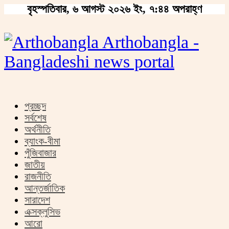
বৃহস্পতিবার, ৬ আগস্ট ২০২৬ ইং, ৭:৪৪ অপরাহ্ণ
Arthobangla -
Bangladeshi news portal
প্রচ্ছদ
সর্বশেষ
অর্থনীতি
ব্যাংক-বীমা
পুঁজিবাজার
জাতীয়
রাজনীতি
আন্তর্জাতিক
সারাদেশ
এক্সক্লুসিভ
আরো