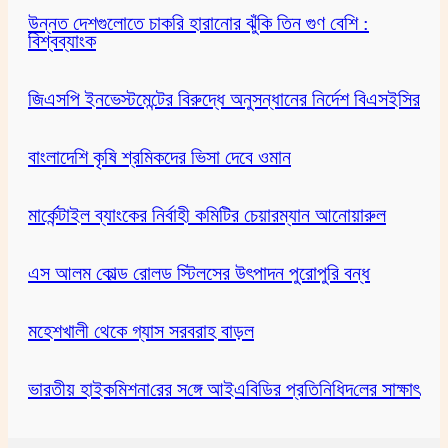
উন্নত দেশগুলোতে চাকরি হারানোর ঝুঁকি তিন গুণ বেশি :
বিশ্বব্যাংক
জিএসপি ইনভেস্টমেন্টের বিরুদ্ধে অনুসন্ধানের নির্দেশ বিএসইসির
বাংলাদেশি কৃষি শ্রমিকদের ভিসা দেবে ওমান
মার্কেন্টাইল ব্যাংকের নির্বাহী কমিটির চেয়ারম্যান আনোয়ারুল
এস আলম কোল্ড রোলড স্টিলসের উৎপাদন পুরোপুরি বন্ধ
মহেশখালী থেকে গ্যাস সরবরাহ বাড়ল
ভারতীয় হাইক‌মিশনা‌রের স‌ঙ্গে আইএবিডির প্রতি‌নি‌ধিদ‌লের সাক্ষাৎ