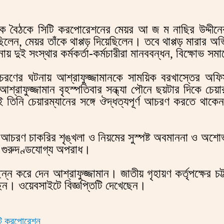
 বৈঠকে সিটি করপোরেশনের মেয়র আ জ ম নাছির উদ্দীনের
ছিলেন, মেয়র তাঁকে থাপ্পড় দিয়েছিলেন। তবে থাপ্পড় মারার
দুই সংস্থার কর্মকর্তা-কর্মচারীরা মানববন্ধন, বিক্ষোভ সমাবে
আচরণের ঘটনায় আশ্রাফুজ্জামানকে সাময়িক বরখাস্তের অফিস 
রাফুজ্জামান বৃহস্পতিবার সন্ধ্যা পৌনে ছয়টার দিকে চেয়া
 তিনি চেয়ারম্যানের সঙ্গে ঔদ্ধত্যপূর্ণ আচরণ করতে থাকেন
 চাকরির শৃঙ্খলা ও নিয়মের সুস্পষ্ট অবমাননা ও অশোভনীয়। 
 গুরুদণ্ডযোগ্য অপরাধ।
করে দেন আশ্রাফুজ্জামান। জাতীয় গৃহায়ণ কর্তৃপক্ষের চট্
ছেন। ওয়েবসাইটে বিজ্ঞপ্তিটি দেখেছেন।
টি করপোরেশন