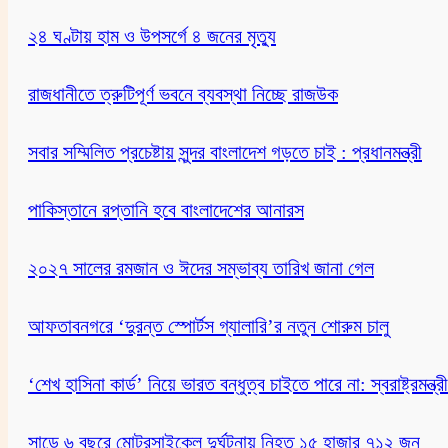
২৪ ঘণ্টায় হাম ও উপসর্গে ৪ জনের মৃত্যু
রাজধানীতে ত্রুটিপূর্ণ ভবনে ব্যবস্থা নিচ্ছে রাজউক
সবার সম্মিলিত প্রচেষ্টায় সুন্দর বাংলাদেশ গড়তে চাই : প্রধানমন্ত্রী
পাকিস্তানে রপ্তানি হবে বাংলাদেশের আনারস
২০২৭ সালের রমজান ও ঈদের সম্ভাব্য তারিখ জানা গেল
আফতাবনগরে ‘দুরন্ত স্পোর্টস গ্যালারি’র নতুন শোরুম চালু
‘শেখ হাসিনা কার্ড’ নিয়ে ভারত বন্ধুত্ব চাইতে পারে না: স্বরাষ্ট্রমন্ত্রী
সাড়ে ৬ বছরে মোটরসাইকেল দুর্ঘটনায় নিহত ১৫ হাজার ৭১২ জন