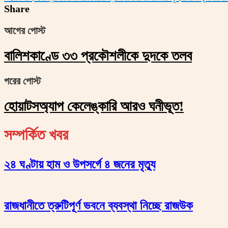
Share
আগের পোস্ট
বালিশকাণ্ডে ৩৩ প্রকৌশলীকে দুদকে তলব
পরের পোস্ট
হোয়াটসঅ্যাপ কেলেঙ্কারি আরও ঘনীভূত!
সম্পর্কিত খবর
২৪ ঘণ্টায় হাম ও উপসর্গে ৪ জনের মৃত্যু
রাজধানীতে ত্রুটিপূর্ণ ভবনে ব্যবস্থা নিচ্ছে রাজউক