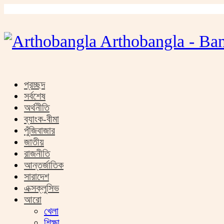
Arthobangla - Ban
প্রচ্ছদ
সর্বশেষ
অর্থনীতি
ব্যাংক-বীমা
পুঁজিবাজার
জাতীয়
রাজনীতি
আন্তর্জাতিক
সারাদেশ
এক্সক্লুসিভ
আরো
খেলা
শিক্ষা