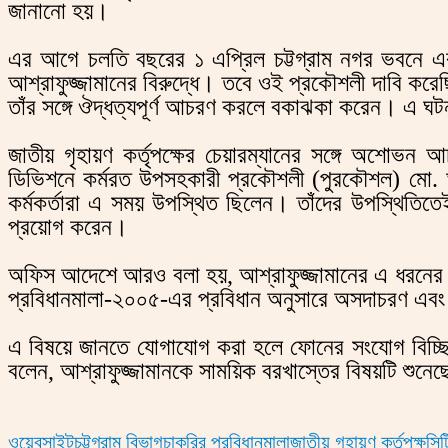
জানানো হয়।
এর আগে চলতি বছরের ১ এপ্রিল চট্টগ্রাম নগর ভবনে এক
আশ্রাফুজ্জামানের বিরুদ্ধে। তবে ওই প্রকৌশলী দাবি করে
তাঁর সঙ্গে ঔদ্ধত্যপূর্ণ আচরণ করলে বকাঝকা করেন। এ ঘটনায় 
জাতীয় গৃহায়ণ কর্তৃপক্ষের চেয়ারম্যানের সঙ্গে অশোভন 
ডিভিশনে কর্মরত উপসহকারী প্রকৌশলী (পুরকৌশল) মো. আশ্
কর্মকর্তারা এ সময় উপস্থিত ছিলেন। তাঁদের উপস্থিতিতেই
প্রয়োগ করেন।
অফিস আদেশে আরও বলা হয়, আশ্রাফুজ্জামানের এ ধরনের আচরণ
প্রবিধানমালা-২০০৫-এর প্রবিধান অনুসারে অসদাচরণ এবং
এ বিষয়ে জানতে যোগাযোগ করা হলে ফোনের সংযোগ বিচ্ছিন্ন 
বলেন, আশ্রাফুজ্জামানকে সাময়িক বরখাস্তের বিষয়টি শুনে
ওয়েবসাইট
চট্টগ্রাম বিভাগ
চাকরির প্রবিধানমালা
জাতীয় গৃহায়ণ কর্তৃপক্ষ
সি