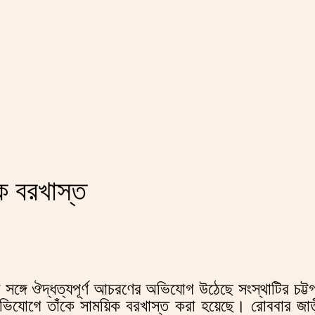
িক বরখাস্ত
ের সঙ্গে ঔদ্ধত্যপূর্ণ আচরণের অভিযোগ উঠেছে সংস্থাটির চট
িযোগে তাঁকে সাময়িক বরখাস্ত করা হয়েছে। রোববার জাতীয় 