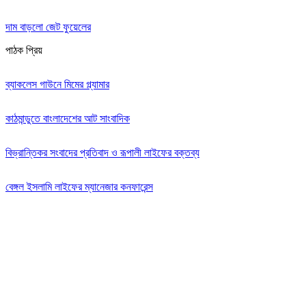
দাম বাড়লো জেট ফুয়েলের
পাঠক প্রিয়
ব্যাকলেস গাউনে মিমের গ্ল্যামার
কাঠমান্ডুতে বাংলাদেশের আট সাংবাদিক
বিভ্রান্তিকর সংবাদের প্রতিবাদ ও রূপালী লাইফের বক্তব্য
বেঙ্গল ইসলামি লাইফের ম্যানেজার কনফারেন্স
Editor: Zinan Mahmud
Message and Commercial Office:
64-68 Eastern Kamlapur Commercial complex
(4th Floor) Room No 404, Kamlapur Dhaka-1217
News section and advertisements: