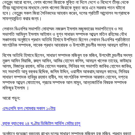
নেতৃবৃন্দ আরো বলেন, বেগম খালেদা জিয়াকে মুক্তি না দিলে দেশে ও বিদেশে তীব্র থেকে
তীব্র আন্দোলনের মাধ্যমে বেগম খালেদা জিয়াকে মুক্ত করে এনে সরকার পতন ঘটানো
হবে। নেতৃবৃন্দ সকল জিয়া সৈনিকদের আহবান করেন, দলের প্রতিটি আন্দোলন সংগ্রামকে
সাফল্যমন্ডিত করার জন্য।
লেবানন বিএনপির সভাপতি মোহাম্মদ নজরুল ইসলাম মজুমদারের সভাপতিত্বে ও সহ
সভাপতি আমিনুল ইসলাম আইমান ও যুগ্ন সাধারন সম্পাদক আব্দুল মতিন রহিমের যৌথ
সঞ্চালনায় অনুষ্ঠানে প্রধান অতিথি হিসাবে উপস্থিত ছিলেন লেবানন বিএনপির প্রতিষ্ঠাতা
সাংগঠনিক সম্পাদক, সাবেক প্রধান আহবায়ক ও উপদেষ্টা মন্ডলীর সদস্য আবদুল হালিম।
বিশেষ অতিথি হিসাবে ছিলেন, সাধারণ সম্পাদক মজিবুল হক মজিব, উপদেষ্টা মন্ডলীর সদস্য
নুরুল আমিন মিয়াজি, রুহুল আমিন, আমির হোসেন কলিম, আবদুল খালেক তাহের, কাউছার
আলম, মিজানুর রহমান, মনির হোসেন সরকার, সিনিয়র সহ সভাপতি জাকির হোসেন জাকির,
সহ সভাপতি আবু বক্কর ছিদ্দিক, জসিম উদ্দিন, ওয়াসীম আকরাম,আবদুল কাদের, সিনিয়র
সাধারণ সম্পাদক হাবিবুর রহমান হাবীব, সহ সাংগঠনিক সম্পাদক আরমান হোসেন, দপ্তর
সম্পাদক আব্দুল মোতালেব, প্রচার সম্পাদক আল মামুন, আন্তজার্তিক বিষয়ক সম্পাদক
মফিজুর ইসলাম ।
আরো পড়ুন:
এসএসসি ফল সোমবার সকাল ১০টায়
ব্র্যাক ব্যাংকের ২৪ ঘণ্টার ডিজিটাল সার্ভিস সেন্টার চালু
অনুষ্ঠানে শুভেচ্ছা বক্তব্য রাখেন দলের সাধারণ সম্পাদক মজিবুল হক মজিব, প্রধান বক্তা