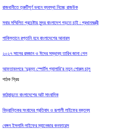
রাজধানীতে ত্রুটিপূর্ণ ভবনে ব্যবস্থা নিচ্ছে রাজউক
সবার সম্মিলিত প্রচেষ্টায় সুন্দর বাংলাদেশ গড়তে চাই : প্রধানমন্ত্রী
পাকিস্তানে রপ্তানি হবে বাংলাদেশের আনারস
২০২৭ সালের রমজান ও ঈদের সম্ভাব্য তারিখ জানা গেল
আফতাবনগরে ‘দুরন্ত স্পোর্টস গ্যালারি’র নতুন শোরুম চালু
পাঠক প্রিয়
কাঠমান্ডুতে বাংলাদেশের আট সাংবাদিক
বিভ্রান্তিকর সংবাদের প্রতিবাদ ও রূপালী লাইফের বক্তব্য
বেঙ্গল ইসলামি লাইফের ম্যানেজার কনফারেন্স