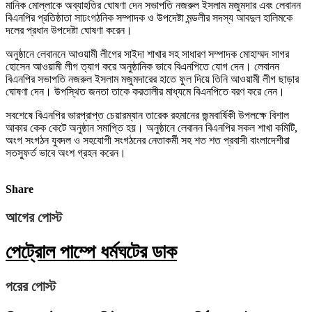
মানিক মোল্লাকে অব্যাহতির ঘোষণা দেন সভাপতি নজরুল ইসলাম মজুমদার এবং লেবানন
বিএনপির প্রতিষ্ঠাতা সাঢংগঠনিক সম্পাদক ও উপদেষ্টা মন্ডলীর সদস্য আবদুল হালিমকে
দলের প্রধান উপদেষ্টা ঘোষণা করেন।
অনুষ্ঠানে লেবাননে আওয়ামী লীগের সাইদা শাখার সহ সাধারণ সম্পাদক মোহাম্মদ সাগর
হোসেন আওয়ামী লীগ ত্যাগ করে অনুষ্ঠানিক ভাবে বিএনপিতে যোগ দেন। লেবানন
বিএনপির সভাপতি নজরুল ইসলাম মজুমদারের হাতে ফুল দিয়ে তিনি আওয়ামী লীগ ছাড়ার
ঘোষণা দেন। উপস্থিত জনতা তাকে করতালীর মাধ্যমে বিএনপিতে বরণ করে নেন।
সবশেষে বিএনপির ভারপ্রাপ্ত চেয়ারম্যান তারেক রহমানের জন্মবার্ষিকী উপলক্ষে বিশাল
আকার কেক কেটে অনুষ্ঠান সমাপ্তি হয়। অনুষ্ঠানে লেবানন বিএনপির সকল শাখা কমিটি,
অংগ সংগঠন যুবদল ও সহযোগী সংগঠনের নেতাকর্মী সহ শত শত প্রবাসী বাংলাদেশীরা
সতস্ফুর্ত ভাবে অংশ গ্রহন করেন।
Share
আগের পোস্ট
পেট্রোল পাম্পে ধর্মঘটের ডাক
পরের পোস্ট