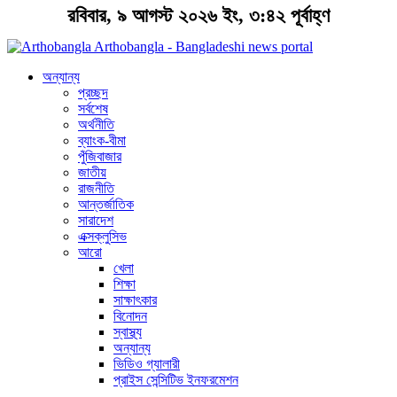
রবিবার, ৯ আগস্ট ২০২৬ ইং, ৩:৪২ পূর্বাহ্ণ
Arthobangla - Bangladeshi news portal
অন্যান্য
প্রচ্ছদ
সর্বশেষ
অর্থনীতি
ব্যাংক-বীমা
পুঁজিবাজার
জাতীয়
রাজনীতি
আন্তর্জাতিক
সারাদেশ
এক্সক্লুসিভ
আরো
খেলা
শিক্ষা
সাক্ষাৎকার
বিনোদন
স্বাস্থ্য
অন্যান্য
ভিডিও গ্যালারী
প্রাইস সেন্সিটিভ ইনফরমেশন