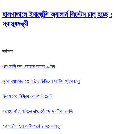
হাসপাতালে ইমার্জেন্সি অ্যালার্ম সিস্টেম চালু হচ্ছে :
স্বাস্থ্যমন্ত্রী
সর্বশেষ
এসএসসি ফল সোমবার সকাল ১০টায়
ব্র্যাক ব্যাংকের ২৪ ঘণ্টার ডিজিটাল সার্ভিস সেন্টার চালু
ডিএসইতে নিষ্ক্রিয় কোম্পানি ৩৫টি
কমেছে কাঁচা মরিচের দাম, পেঁয়াজ ৭০ টাকা কেজি
২৪ ঘণ্টায় হাম ও উপসর্গে ৪ জনের মৃত্যু