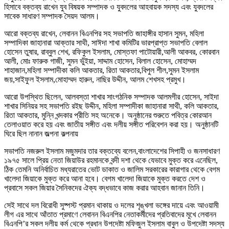
হিসাবে বক্তব্য রাখেন যুব বিষয়ক সম্পাদক ও যুবদলের আহবায়ক সদস্য এবং যুবদলের
সাবেক সাধারণ সম্পাদক সৈয়দ আলম।
আরো বক্তব্য রাখেন, লেবানন বিএনপির সহ সভাপতি জাহাঙ্গীর হাসান সুমন, মহিলা
সম্পাদিকা জাহানারা আক্তার সাথী, সাঈদা শাখা কমিটির ভারপ্রাপ্ত সভাপতি বেলাল
হোসেন তুষার, রাব্বুল শেখ, রফিকুল ইসলাম, মোস্তফা পাটোয়ারী,আলী আকবর, কোরবান
আলী, মোঃ ফারুক গাজী, সুমন ভুঁইয়া, সাদ্দাম হোসেন, বিলাল হোসেন, মোহাম্মদ
শাহাজান,মহিলা সম্পাদীকা কলি আকতার, রিতা আকতার,বিপুল শীল,সুমন ইসলাম
জয়,সাইফুল ইসলাম,মোহাম্মদ হারুন, নাছির উদ্দীন, আলম শেখসহ প্রমুখ।
আরো উপস্থিত ছিলেন, আলবস্তা শাখার সাংগঠনিক সম্পাদক আলমগীর হোসেন, সাইদা
শাখার সিনিয়র সহ সভাপতি রইছ উদ্দীন, মহিলা সম্পাদীকা জাহানারা সাথী, কলি আকতার,
রিতা আকতার, মুন্নি খন্দকার প্রীতি সহ অনেকে। অনুষ্ঠানের শুরুতে পবিত্র কোরআন
তেলাওয়াত করে হয় এবং জাতীয় সঙ্গীত এবং দলীয় সঙ্গীত পরিবেশন করা হয়। অনুষ্ঠানটি
ঘিরে ছিল নানান জল্পনা কল্পনায়
সভাপতি নজরুল ইসলাম মজুমদার তার বক্তব্যে বলেন,বাংলাদেশের সিপাহী ও জনসাধারণ
১৯৭৫ সালে প্রিয় নেতা জিয়াউর রহমানকে বন্দী দশা থেকে যেভাবে মুক্ত করে এনেছিল,
ঠিক তেমনি অনির্বাচিত মধ্যরাতের ভোট ডাকাত ও জালিম সরকারের কারাগার থেকে বেগম
খালেদা জিয়াকে মুক্ত করে আনা হবে। বেগম খালেদা জিয়াকে মুক্ত করতে দেশ ও
প্রবাসে সকল জিয়ার সৈনিকদের ঐক্য বদ্ধভাবে কাজ করার আহবান জানান তিনি।
সেই সাথে দল বিরোধী সুষ্পস্ট প্রমান থাকায় ও দলের শৃঙ্খলা ভঙ্গের দায়ে এবং আওয়ামী
লীগ এর সাথে আঁতাত প্রমাণে লেবানন বিএনপির নেতাকর্মীদের প্রতিবাদের মূখে লেবানন
বিএনপি’র সকল দলীয় কর্ম থেকে প্রধান উপদেষ্টা মফিজুল ইসলাম বাবুল ও উপদেষ্টা সদস্য