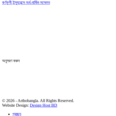
কর্ণফুলী ইন্স্যুরেন্সে অর্ধ-বার্ষিক সম্মেলন
Editor: Zinan Mahmud
Message and Commercial Office:
64-68 Eastern Kamlapur Commercial complex
(4th Floor) Room No 404, Kamlapur Dhaka-1217
News section and advertisements:
+88 01712 341894
arthobangla@gmail.com
অনুসরণ করুন
© 2026 - Arthobangla. All Rights Reserved.
Website Design:
Design Host BD
প্রচ্ছদ