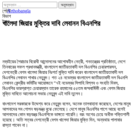
পোস্ট
বিভাগ
ট্যাগ
খালেদা জিয়ার মুক্তির দাবি লেবানন বিএনপির
নব্বইয়ের শৈরাচার বিরোধী আন্দোলনের আপোষহীন নেত্রী, গনতন্ত্রের প্রতিষ্ঠাতা, দেশে
তিনবারের সফল প্রধানমন্ত্রী, বাংলাদেশ জাতীয়তাবাদী দল বিএনপির চেয়ারপারসন,
দেশনেত্রী বেগম খালেদা জিয়ার নিঃশর্ত মুক্তি দাবি করেন বাংলাদেশ জাতীয়তাবাদী দল
বিএনপির লেবানন শাখার নেতৃবৃন্দ। গত ২৪ নভেম্বর বাংলাদেশ জাতীয়তাবাদী দল বিএনপি
লেবানন কেন্দ্রীয় কমিটির আয়োজনে “৭ই নভেম্বর সিপাহি বিপ্লব ও সংহতি দিবস,
বিএনপির ভারপ্রাপ্ত চেয়ারম্যান তারেক রহমানের ৫৫তম জম্মবার্ষিকী এবং বেগম জিয়ার
মুক্তি দাবিতে আলোচনা সভায় নেতৃবৃন্দ এই দাবি তুলেন।
বাংলাদেশ সরকারকে উদ্দেশ্য করে নেতৃবৃন্দ বলেন, অনেক তালবাহানা করেছেন, দেশের মানুষ
আপনাদের সব গোপন ষড়যন্ত্র বুঝে ফেলেছে। দেশে মানুষ বিএনপির পাশে আছে বলেই
আপনাদের কোন ষড়যন্ত্র বিএনপিকে ভাঙ্গতে পারেনি। বরং অগের চেয়ে অধীক শক্তিশালী
হয়েছে। অতি সত্বর দেশনেত্রী বেগম খালেদা জিয়ার মুক্তি দিন, অন্যথায় পালাবার
রাস্তা পাবেন না।