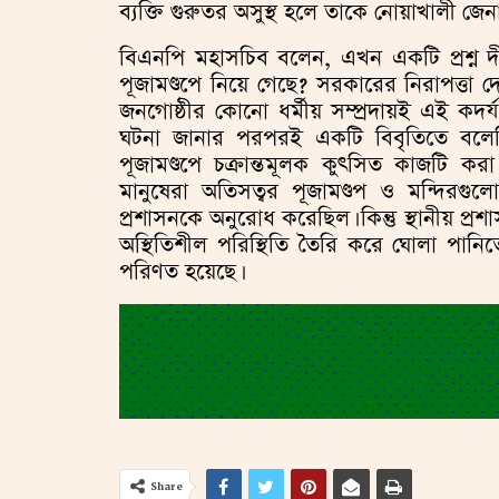
ব্যক্তি গুরুতর অসুস্থ হলে তাকে নোয়াখালী 
বিএনপি মহাসচিব বলেন, এখন একটি প্রশ্ন দী
পূজামণ্ডপে নিয়ে গেছে? সরকারের নিরাপত্তা দেও
জনগোষ্ঠীর কোনো ধর্মীয় সম্প্রদায়ই এই কদ
ঘটনা জানার পরপরই একটি বিবৃতিতে বলেছি
পূজামণ্ডপে চক্রান্তমূলক কুৎসিত কাজটি কর
মানুষেরা অতিসত্বর পূজামণ্ডপ ও মন্দিরগুল
প্রশাসনকে অনুরোধ করেছিল। কিন্তু স্থানীয় প
অস্থিতিশীল পরিস্থিতি তৈরি করে ঘোলা পান
পরিণত হয়েছে।
Share