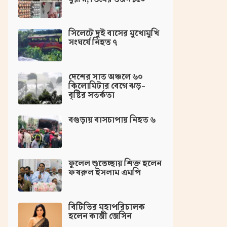
সিলেটে দুই বাসের মুখোমুখি
সংঘর্ষে নিহত ৭
দেশের সাত অঞ্চলে ৬০
কিলোমিটার বেগে ঝড়-
বৃষ্টির সতর্কতা
বগুড়ায় বাসচাপায় নিহত ৬
ফুলেল শুভেচ্ছায় শিক্ত হলেন
ফখরুল ইসলাম এমপি
বিটিভির মহাপরিচালক
হলেন কাজী জেসিন