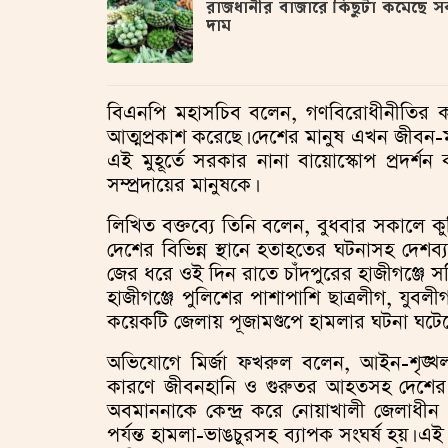
রাজধানীর বাজারে কিছুটা কমেছে 
দাম
বিএনপি মহাসচিব বলেন, গণবিরোধীনীতির কার
আত্মপ্রকাশ করেছে। দেশের মানুষ এখন জীবন-মর
এই মুহূর্তে সরকার নানা বায়োস্কোপ প্রদর্
সম্প্রদায়ের মানুষকে।
লিখিত বক্তব্যে তিনি বলেন, বুধবার সকালে কু
দেশের বিভিন্ন স্থানে হতাহতের ঘটনাসহ দেশব্য
জের ধরে ওই দিন রাতে চাঁদপুরের হাজীগঞ্জে সহি
হাজীগঞ্জে পুলিশের পাশাপাশি ছাত্রলীগ, যুবল
কয়েকটি জেলায় পূজামণ্ডপে হামলার ঘটনা ঘটেছ
অভিযোগে মির্জা ফখরুল বলেন, আইন-শৃঙ্খলা
কারণে জীবনহানি ও গুরুতর আহতসহ দেশের বিভ
অবমাননাকে কেন্দ্র করে নোয়াখালী জেলাধীন ব
পর্যন্ত হামলা-ভাঙচুরসহ ব্যাপক সংঘর্ষ হয়।