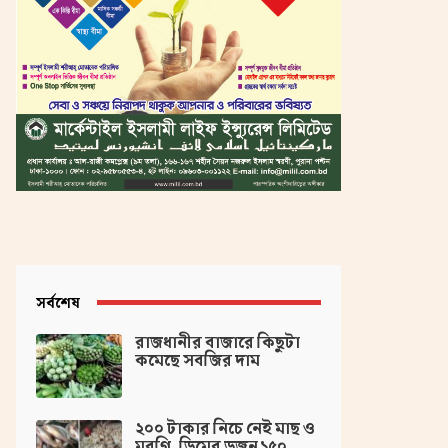
সর্বশেষ
রাজধানীর বাজারে কিছুটা
কমেছে সবজির দাম
২০০ টাকার নিচে নেই মাছ ও
মুরগি, ডিমের ডজন ১৫০