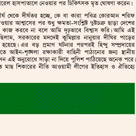
জেনারেল হাসপাতালে নেওয়ার পর চিকিৎসক মৃত ঘোষণা করেন।
র্ঘ থেকে দীর্ঘতর হচ্ছে, কে বা কারা পবিত্র কোরআন শরিফ
য়ার আশ্বাসের পর শুধু ক্ষমতা-সংশ্লিষ্ট দুষ্টচক্র ছাড়া দেশের
র্য কাজ করবে না বলে আমি দৃঢ়ভাবে বিশ্বাস করি। আমি এই
লাম, সরকারের মদদেই কুমিল্লার নানুয়ার দীঘির পাড়ের
া হয়েছে। এর বড় প্রমাণ ঘটনার পরপরই হিন্দু সম্প্রদায়ের
োতে আইন-শৃঙ্খলা রক্ষাকারী বাহিনী পাঠানোর জন্য স্থানীয়
্রশাসন এই অনুরোধে সাড়া না দিয়ে পুলিশ পাঠিয়েছে অনেক পরে।
িতে মাছ শিকারের নীতি আওয়ামী লীগের ইতিহাস ও ঐতিহ্যে