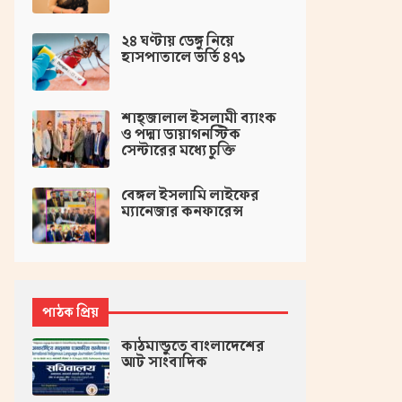
২৪ ঘণ্টায় ডেঙ্গু নিয়ে
হাসপাতালে ভর্তি ৪৭১
শাহ্জালাল ইসলামী ব্যাংক
ও পদ্মা ডায়াগনস্টিক
সেন্টারের মধ্যে চুক্তি
বেঙ্গল ইসলামি লাইফের
ম্যানেজার কনফারেন্স
পাঠক প্রিয়
কাঠমান্ডুতে বাংলাদেশের
আট সাংবাদিক