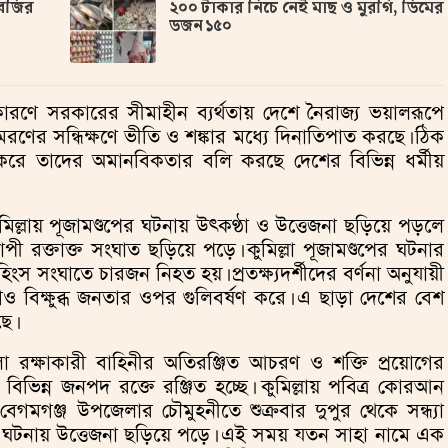
সবজির
২০০ টাকার নিচে নেই মাছ ও মুরগি, ডিমের
ডজন ১৫০
ণে সরকারের সীমাহীন ব্যর্থতায় দেশে নৈরাজ্য ভয়ালরূপে
ণের সন্ধিক্ষণে ভীতি ও শঙ্কার মধ্যে দিনাতিপাত করছে। ঠিক
শন করে তাদের অমানবিকতার বলি করছে দেশের বিভিন্ন ধর্মীয়
মিল্লায় পূজামণ্ডপের ঘটনায় উৎকণ্ঠা ও উত্তেজনা ছড়িয়ে পড়লে
াপী রক্তাক্ত সংঘাত ছড়িয়ে পড়ে। কুমিল্লা পূজামণ্ডপের ঘটনার
ংস সংঘাতে চারজন নিহত হয়। প্রতক্ষ্যদর্শীদের বর্ণনা অনুযায়ী
ীগও বিক্ষুব্ধ জনতার ওপর গুলিবর্ষণ করে। এ ছাড়া দেশের বেশ
ে।
 রক্ষাকারী বাহিনীর অতিরঞ্জিত আচরণ ও শক্তি প্রয়োগের
িন্ন জনপদ রক্তে রঞ্জিত হচ্ছে। কুমিল্লায় পবিত্র কোরআন
েগমগঞ্জ উপজেলার চৌমুহনীতে শুক্রবার দুপুর থেকে সন্ধ্যা
 এই ঘটনায় উত্তেজনা ছড়িয়ে পড়ে। এই সময় যতন সাহা নামে এক