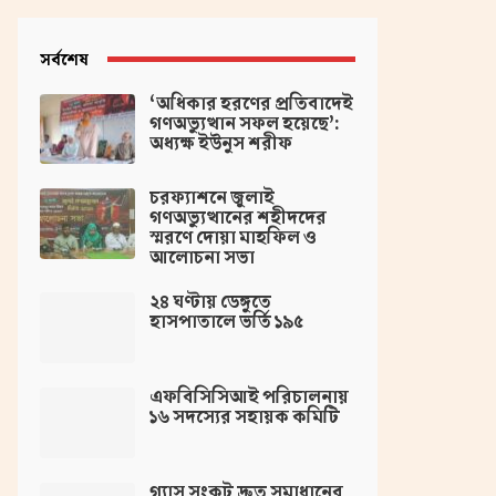
সর্বশেষ
‘অধিকার হরণের প্রতিবাদেই
গণঅভ্যুত্থান সফল হয়েছে’:
অধ্যক্ষ ইউনুস শরীফ
চরফ্যাশনে জুলাই
গণঅভ্যুত্থানের শহীদদের
স্মরণে দোয়া মাহফিল ও
আলোচনা সভা
২৪ ঘণ্টায় ডেঙ্গুতে
হাসপাতালে ভর্তি ১৯৫
এফবিসিসিআই পরিচালনায়
১৬ সদস্যের সহায়ক কমিটি
গ্যাস সংকট দ্রুত সমাধানের