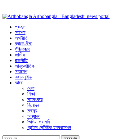
Arthobangla - Bangladeshi news portal
প্রচ্ছদ
সর্বশেষ
অর্থনীতি
ব্যাংক-বীমা
পুঁজিবাজার
জাতীয়
রাজনীতি
আন্তর্জাতিক
সারাদেশ
এক্সক্লুসিভ
আরো
খেলা
শিক্ষা
সাক্ষাৎকার
বিনোদন
স্বাস্থ্য
অন্যান্য
ভিডিও গ্যালারী
প্রাইস সেন্সিটিভ ইনফরমেশন