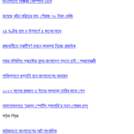
ডিএসইতে নিষ্ক্রিয় কোম্পানি ৩৫টি
কমেছে কাঁচা মরিচের দাম, পেঁয়াজ ৭০ টাকা কেজি
২৪ ঘণ্টায় হাম ও উপসর্গে ৪ জনের মৃত্যু
রাজধানীতে ত্রুটিপূর্ণ ভবনে ব্যবস্থা নিচ্ছে রাজউক
সবার সম্মিলিত প্রচেষ্টায় সুন্দর বাংলাদেশ গড়তে চাই : প্রধানমন্ত্রী
পাকিস্তানে রপ্তানি হবে বাংলাদেশের আনারস
২০২৭ সালের রমজান ও ঈদের সম্ভাব্য তারিখ জানা গেল
আফতাবনগরে ‘দুরন্ত স্পোর্টস গ্যালারি’র নতুন শোরুম চালু
পাঠক প্রিয়
কাঠমান্ডুতে বাংলাদেশের আট সাংবাদিক