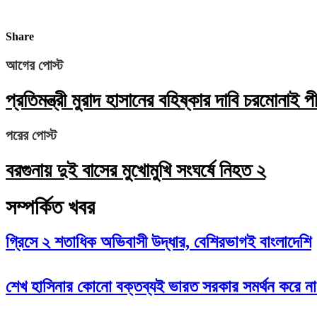
Share
আগের পোস্ট
প্রতিমন্ত্রী মুরাদ হাসানের বহিষ্কার দাবি চরমোনাই প
পরের পোস্ট
বরগুনায় দুই বাসের মুখোমুখি সংঘর্ষে নিহত ২
সম্পর্কিত খবর
গ্রিসে ২ শতাধিক অভিবাসী উদ্ধার, বেশিরভাগই বাংলাদেশি
‌শেখ হাসিনার কোনো বক্তব্যই ভারত সরকার সমর্থন করে ন