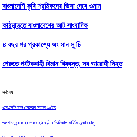
বাংলাদেশি কৃষি শ্রমিকদের ভিসা দেবে ওমান
কাঠমান্ডুতে বাংলাদেশের আট সাংবাদিক
৪ বছর পর প্রকাশ্যে অং সান সু চি
পেরুতে পর্যটকবাহী বিমান বিধ্বস্ত, সব আরোহী নিহত
সর্বশেষ
এসএসসি ফল সোমবার সকাল ১০টায়
গুলশানে ব্র্যাক ব্যাংকের ২৪ ঘণ্টার ডিজিটাল সার্ভিস সেন্টার চালু