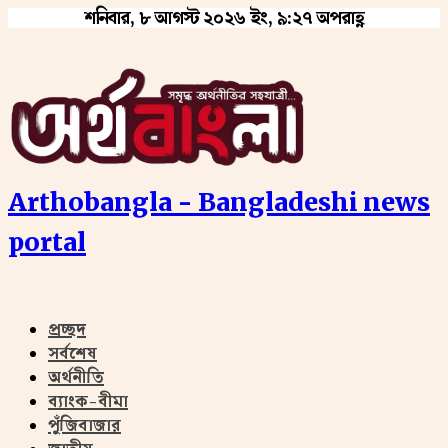
শনিবার, ৮ আগস্ট ২০২৬ ইং, ৯:২৭ অপরাহ্ণ
Arthobangla - Bangladeshi news
portal
প্রচ্ছদ
সর্বশেষ
অর্থনীতি
ব্যাংক-বীমা
পুঁজিবাজার