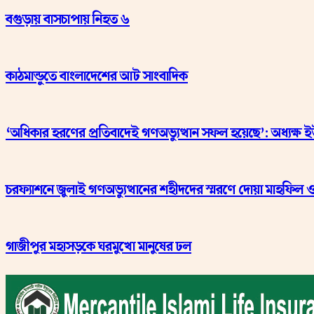
বগুড়ায় বাসচাপায় নিহত ৬
কাঠমান্ডুতে বাংলাদেশের আট সাংবাদিক
‘অধিকার হরণের প্রতিবাদেই গণঅভ্যুত্থান সফল হয়েছে’: অধ্যক্ষ 
চরফ্যাশনে জুলাই গণঅভ্যুত্থানের শহীদদের স্মরণে দোয়া মাহফি
গাজীপুর মহাসড়কে ঘরমুখো মানুষের ঢল