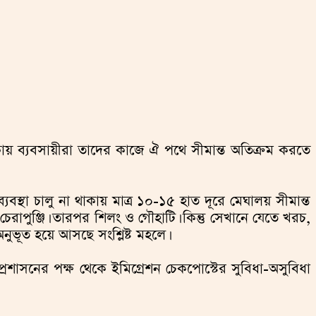
াকায় ব্যবসায়ীরা তাদের কাজে ঐ পথে সীমান্ত অতিক্রম করতে
বস্থা চালু না থাকায় মাত্র ১০-১৫ হাত দূরে মেঘালয় সীমান্ত
েরাপুঞ্জি। তারপর শিলং ও গৌহাটি। কিন্তু সেখানে যেতে খরচ,
নুভূত হয়ে আসছে সংশ্লিষ্ট মহলে।
রশাসনের পক্ষ থেকে ইমিগ্রেশন চেকপোস্টের সুবিধা-অসুবিধা