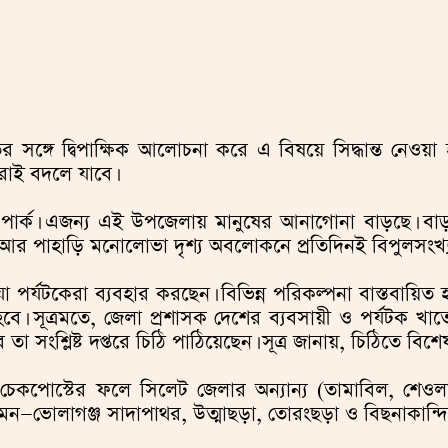
ের সঙ্গে দ্বিপাক্ষিক আলোচনা করে এ বিষয়ে সিদ্ধান্ত নেওয়
রাই বদলে যাবে।
েক পার্ক। এজন্য এই উপজেলায় মানুষের আনাগোনা বাড়ছে। বাড়ছ
থর আর পাহাড়ি মনোলোভা দৃশ্য অবলোকনে প্রতিদিনই বিপুলসং
যা পর্যটকেরা ব্যবহার করছেন। বিভিন্ন পরিকল্পনা বাস্তবা
ে। সূত্রমতে, জেলা প্রশাসক দেশের ব্যবসায়ী ও পর্যটক খাতে
তা সংশ্লিষ্ট দপ্তরে চিঠি পাঠিয়েছেন। সূত্র জানায়, চিঠিতে ব
শন চেকপোস্টের ফলে সিলেট জেলার অন্যান্য (তামাবিল, শে
মন—ভোলাগঞ্জ সাদাপাথর, উত্মাছড়া, তোরংছড়া ও বিছনাকান্দি