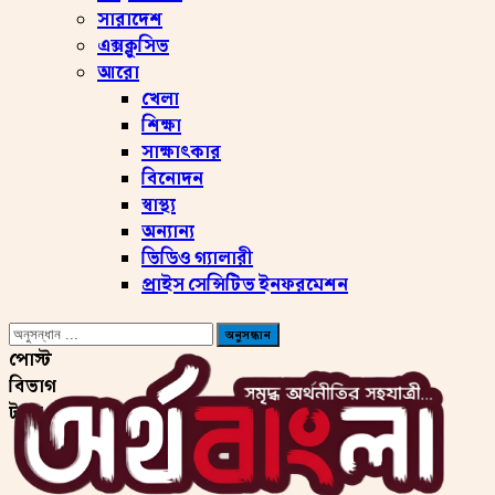
সারাদেশ
এক্সক্লুসিভ
আরো
খেলা
শিক্ষা
সাক্ষাৎকার
বিনোদন
স্বাস্থ্য
অন্যান্য
ভিডিও গ্যালারী
প্রাইস সেন্সিটিভ ইনফরমেশন
পোস্ট
বিভাগ
ট্যাগ