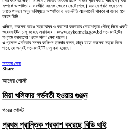
সেটা কমে এসেছে। অনেকেই নিজের আয়কর রিটার্ন নিজেই পূরণ করতে পারছেন। কর
সম্পর্কে অস্পষ্টতা ও ভয়ভীতি অনেক ক্ষেত্রে কেটে গেছে। এভাবে প্রতি বছর মেলা
চলতে থাকলে অদূর ভবিষ্যতে অস্পষ্টতা ও ভয়-ভীতি একেবারেই থাকবে না বলেও মনে
করেন তিনি।
এদিকে, করসেবা আরও সহজবোধ্য ও করসেবা করদাতার দোরগোড়ায় পৌঁছে দিতে একটি
ওয়েবসাইটও চালু করেছে এনবিআর। www.aykormela.gov.bd ওয়েবসাইটের
মাধ্যমে করদাতারা ‘ওয়ান স্টপ’ সেবা পাবেন।
এ প্রসঙ্গে এনবিআর সদস্য কালিপদ হালদার বলেন, মানুষ যাতে করসেবা সহজে নিতে
পারে, সে জন্যই ওয়েবসাইটটি চালু করা হয়েছে।
আয়কর মেলা
Share
আগের পোস্ট
মিয়া খলিফার গর্ভবতী হওয়ার গুঞ্জন
পরের পোস্ট
প্রথম প্রান্তিক প্রকাশ করেছে বিডি থাই