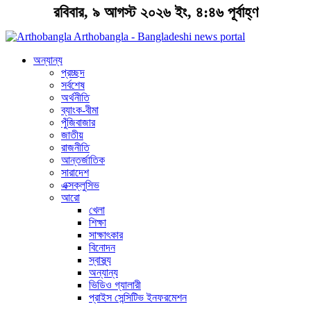
রবিবার, ৯ আগস্ট ২০২৬ ইং, ৪:৪৬ পূর্বাহ্ণ
Arthobangla - Bangladeshi news portal
অন্যান্য
প্রচ্ছদ
সর্বশেষ
অর্থনীতি
ব্যাংক-বীমা
পুঁজিবাজার
জাতীয়
রাজনীতি
আন্তর্জাতিক
সারাদেশ
এক্সক্লুসিভ
আরো
খেলা
শিক্ষা
সাক্ষাৎকার
বিনোদন
স্বাস্থ্য
অন্যান্য
ভিডিও গ্যালারী
প্রাইস সেন্সিটিভ ইনফরমেশন