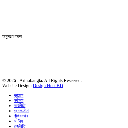
64-68 Eastern Kamlapur Commercial complex
(4th Floor) Room No 404, Kamlapur Dhaka-1217
News section and advertisements:
+88 01712 341894
arthobangla@gmail.com
অনুসরণ করুন
© 2026 - Arthobangla. All Rights Reserved.
Website Design:
Design Host BD
প্রচ্ছদ
সর্বশেষ
অর্থনীতি
ব্যাংক-বীমা
পুঁজিবাজার
জাতীয়
রাজনীতি