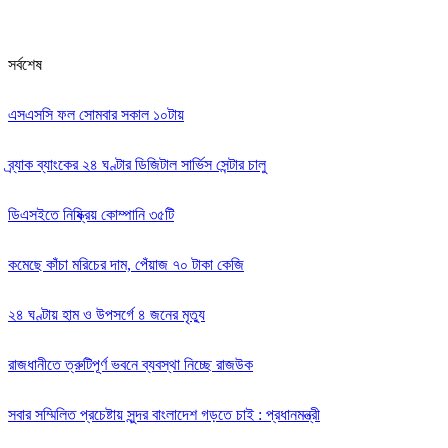
সর্বশেষ
এসএসসি ফল সোমবার সকাল ১০টায়
ব্র্যাক ব্যাংকের ২৪ ঘণ্টার ডিজিটাল সার্ভিস সেন্টার চালু
ডিএসইতে নিষ্ক্রিয় কোম্পানি ৩৫টি
কমেছে কাঁচা মরিচের দাম, পেঁয়াজ ৭০ টাকা কেজি
২৪ ঘণ্টায় হাম ও উপসর্গে ৪ জনের মৃত্যু
রাজধানীতে ত্রুটিপূর্ণ ভবনে ব্যবস্থা নিচ্ছে রাজউক
সবার সম্মিলিত প্রচেষ্টায় সুন্দর বাংলাদেশ গড়তে চাই : প্রধানমন্ত্রী