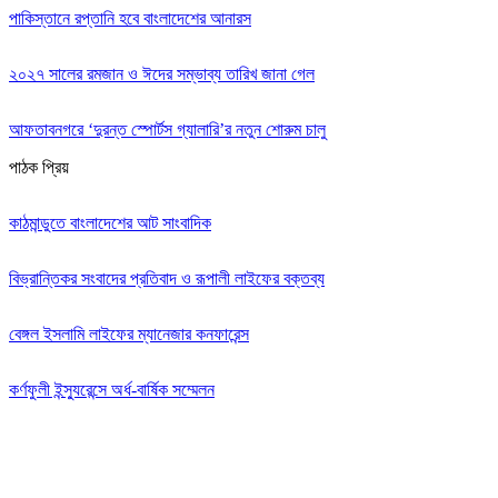
পাকিস্তানে রপ্তানি হবে বাংলাদেশের আনারস
২০২৭ সালের রমজান ও ঈদের সম্ভাব্য তারিখ জানা গেল
আফতাবনগরে ‘দুরন্ত স্পোর্টস গ্যালারি’র নতুন শোরুম চালু
পাঠক প্রিয়
কাঠমান্ডুতে বাংলাদেশের আট সাংবাদিক
বিভ্রান্তিকর সংবাদের প্রতিবাদ ও রূপালী লাইফের বক্তব্য
বেঙ্গল ইসলামি লাইফের ম্যানেজার কনফারেন্স
কর্ণফুলী ইন্স্যুরেন্সে অর্ধ-বার্ষিক সম্মেলন
Editor: Zinan Mahmud
Message and Commercial Office: