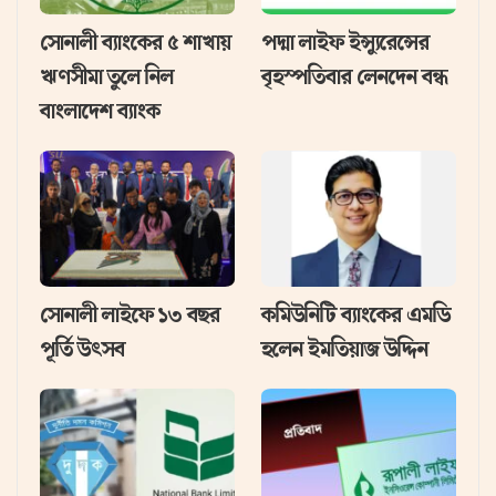
সোনালী ব্যাংকের ৫ শাখায়
পদ্মা লাইফ ইন্স্যুরেন্সের
ঋণসীমা তুলে নিল
বৃহস্পতিবার লেনদেন বন্ধ
বাংলাদেশ ব্যাংক
সোনালী লাইফে ১৩ বছর
কমিউনিটি ব্যাংকের এমডি
পূর্তি উৎসব
হলেন ইমতিয়াজ উদ্দিন