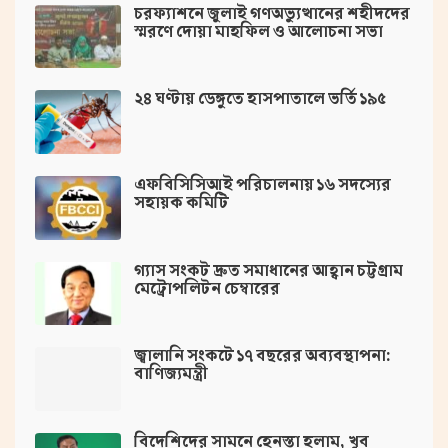
চরফ্যাশনে জুলাই গণঅভ্যুত্থানের শহীদদের
স্মরণে দোয়া মাহফিল ও আলোচনা সভা
২৪ ঘণ্টায় ডেঙ্গুতে হাসপাতালে ভর্তি ১৯৫
এফবিসিসিআই পরিচালনায় ১৬ সদস্যের
সহায়ক কমিটি
গ্যাস সংকট দ্রুত সমাধানের আহ্বান চট্টগ্রাম
মেট্রোপলিটন চেম্বারের
জ্বালানি সংকটে ১৭ বছরের অব্যবস্থাপনা:
বাণিজ্যমন্ত্রী
বিদেশিদের সামনে হেনস্তা হলাম, খুব