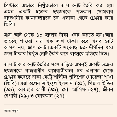
প্রিন্টারে এভাবে নিখুঁতভাবে জাল নোট তৈরি করা হয়।
এমন একটি চক্রের ছয়জনকে গতকাল সোমবার
রাজধানীর কামরাঙ্গীরচর চর এলাকা থেকে গ্রেপ্তার করে
ডিবি।
মাত্র আট থেকে ১০ হাজার টাকা খরচ করতে হয়। আর
তাতেই পাওয়া যায় এক লাখ টাকা। তবে এসব নোট
আসল নয়, জাল নোট। একটি সংঘবদ্ধ চক্র দীর্ঘদিন ধরে
জাল টাকার নিখুঁত নোট তৈরি করে বাজারে ছড়িয়ে দিত।
জাল টাকার নোট তৈরির সঙ্গে জড়িত এমনই একটি চক্রের
ছয়জনকে রাজধানীর কামরাঙ্গীরচর চর এলাকা থেকে
গ্রেপ্তার করেছে ঢাকা মেট্রোপলিটন পুলিশের গোয়েন্দা শাখা
(ডিবি)। এরা হলেন সাইফুল ইসলাম (৩১), গিয়াস উদ্দিন
(৩৬), আজহার আলী (৩৯), মো. আসিফ (২৭), জীবন
বেপারী (২৯) ও ফোরকান (২৭)।
আরো পড়ুন: