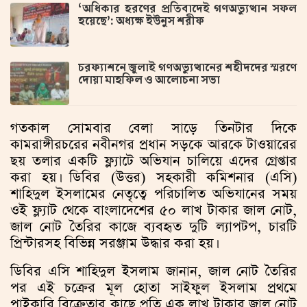
‘অধিকার হরণের প্রতিবাদেই গণঅভ্যুত্থান সফল
হয়েছে’: অধ্যক্ষ ইউনুস শরীফ
চরফ্যাশনে জুলাই গণঅভ্যুত্থানের শহীদদের স্মরণে
দোয়া মাহফিল ও আলোচনা সভা
গতকাল সোমবার বেলা সাড়ে তিনটার দিকে
কামরাঙ্গীরচরের নবীনগর প্রধান সড়কে আরকে টাওয়ারের
ছয় তলার একটি ফ্ল্যাটে অভিযান চালিয়ে এদের গ্রেপ্তার
করা হয়। ডিবির (উত্তর) সহকারী কমিশনার (এসি)
শাহিদুল ইসলামের নেতৃত্বে পরিচালিত অভিযানের সময়
ওই ফ্ল্যাট থেকে বাংলাদেশের ৫০ লাখ টাকার জাল নোট,
জাল নোট তৈরির কাজে ব্যবহৃত দুটি ল্যাপটপ, চারটি
প্রিন্টারসহ বিভিন্ন সরঞ্জাম উদ্ধার করা হয়।
ডিবির এসি শাহিদুল ইসলাম জানান, জাল নোট তৈরির
পর এই চক্রের মূল হোতা সাইফুল ইসলাম প্রথমে
পাইকারি বিক্রেতার কাছে প্রতি এক লাখ টাকার জাল নোট